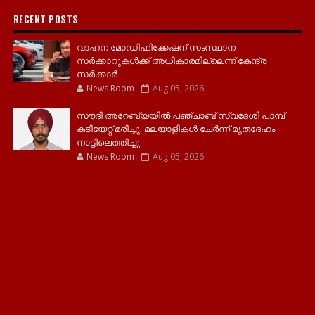
RECENT POSTS
വാഹന മോഡിഫിക്കേഷന് സംസ്ഥാന
സർക്കാറുകൾക്ക് അധികാരമില്ലെന്ന് കേന്ദ്ര
സർക്കാർ
News Room
Aug 05, 2026
സൗദി അറേബ്യയിൽ പഞ്ചാബ് സ്വദേശി പാമ്പ്
കടിയേറ്റ് മരിച്ചു, മലയാളികൾ ചേർന്ന് മൃതദേഹം
നാട്ടിലെത്തിച്ചു
News Room
Aug 05, 2026