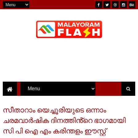
സീതാറാം യെച്ചൂരിയുടെ ഒന്നാം
ചരമവാർഷിക ദിനത്തിൻ്റെ ഭാഗമായി
സി പി ഐ എം കരിന്തളം ഈസ്റ്റ്