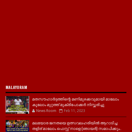
MALAYORAM
മതസൗഹാർദ്ദത്തിന്റെ മണിമുഴക്കവുമായി മാലോം
കൂലോം മുറ്റത്ത് മുക്രിപോക്കർ നിസ്ക്കരിച്ചു
News Room
Feb 11, 2023
മലയോര ജനതയെ ഉത്സവലഹരിയിൽ ആറാടിച്ച
തളിര് മാലോം ഫെസ്റ്റ് നാളെ (ഞായർ) സമാപിക്കും..