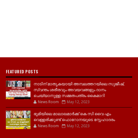
FEATURED POSTS
നാടിന് മാതൃകയായി അമ്പലത്തറയിലെ സുജീഷ്,
സ്വന്തം ശരീരവും അവയവങ്ങളും ദാനം
ചെയ്യാനുള്ള സമ്മതപത്രം കൈമാറി
News Room
May 12, 2023
ഭൂമിയിലെ മാലാഖമാർക്ക് കെ സി വൈ എം
വെള്ളരിക്കുണ്ട് ഫൊറോനയുടെ സ്നേഹാദരം
News Room
May 12, 2023