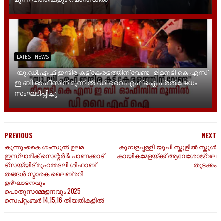
LATEST NEWS
"യു.ഡി.എഫ് ഇന്ദിര കട്ട് കേരളത്തിന് വേണ്ട" ഭീമനടി കെ എസ്
ഇ ബി ഓഫീസിന് മുന്നിൽ ഡി വൈ എഫ് ഐ പ്രതിഷേധം
സംഘടിപ്പിച്ചു
PREVIOUS
NEXT
കുന്നുംകൈ ശംസുൽ ഉലമ
കുമ്പളപ്പള്ളി യുപി സ്കൂളിൽ സ്കൂൾ
ഇസ്ലാമിക് സെന്റർ & പാണക്കാട്
കായികമേളയ്ക്ക് ആവേശോജ്വല
ട്സയ്യിദ് മുഹമ്മദലി ശിഹാബ്
തുടക്കം
തങ്ങൾ സ്മാരക ലൈബ്രറി
ഉദ്ഘാടനവും
പൊതുസമ്മേളനവും 2025
സെപ്റ്റംബർ 14,15,16 തിയതികളിൽ