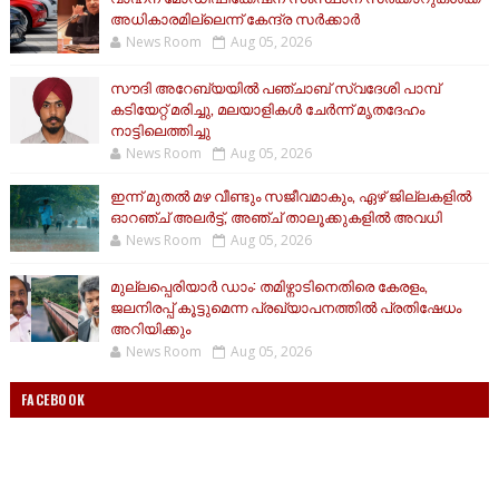
അധികാരമില്ലെന്ന് കേന്ദ്ര സർക്കാർ
News Room
Aug 05, 2026
സൗദി അറേബ്യയിൽ പഞ്ചാബ് സ്വദേശി പാമ്പ്
കടിയേറ്റ് മരിച്ചു, മലയാളികൾ ചേർന്ന് മൃതദേഹം
നാട്ടിലെത്തിച്ചു
News Room
Aug 05, 2026
ഇന്ന് മുതൽ മഴ വീണ്ടും സജീവമാകും, ഏഴ് ജില്ലകളിൽ
ഓറഞ്ച് അലർട്ട്, അഞ്ച് താലൂക്കുകളിൽ അവധി
News Room
Aug 05, 2026
മുല്ലപ്പെരിയാർ ഡാം: തമിഴ്നാടിനെതിരെ കേരളം,
ജലനിരപ്പ് കൂട്ടുമെന്ന പ്രഖ്യാപനത്തിൽ പ്രതിഷേധം
അറിയിക്കും
News Room
Aug 05, 2026
FACEBOOK