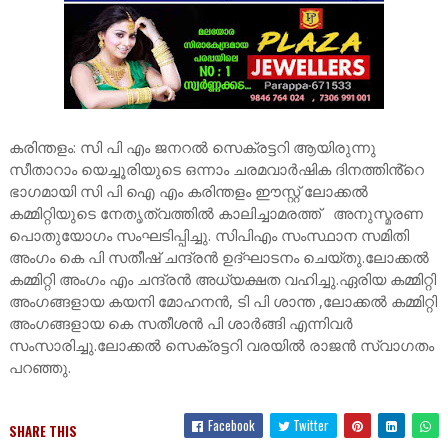
കരിന്തളം: സി പി എം ജനറൽ സെക്രട്ടറി ആയിരുന്നു
സീതാറാം യെച്ചൂരിയുടെ ഒന്നാം ചരമവാർഷിക ദിനത്തിൻ്റെ
ഭാഗമായി സി പി ഐ എം കരിന്തളം ഈസ്റ്റ് ലോക്കൽ
കമ്മിറ്റിയുടെ നേതൃത്വത്തിൽ കാലിച്ചാമരത്ത് അനുസ്മരണ
പൊതുയോഗം സംഘടിപ്പിച്ചു. സിപിഎം സംസ്ഥാന സമിതി
അംഗം കെ പി സതീഷ് ചന്ദ്രൻ ഉദ്ഘാടനം ചെയ്തു.ലോക്കൽ
കമ്മിറ്റി അംഗം എം ചന്ദ്രൻ അധ്യക്ഷത വഹിച്ചു.ഏരിയ കമ്മിറ്റി
അംഗങ്ങളായ കയനി മോഹനൻ, ടി പി ശാന്ത ,ലോക്കൽ കമ്മിറ്റി
അംഗങ്ങളായ കെ സതീശൻ പി ശാർങ്ങി എന്നിവർ
സംസാരിച്ചു.ലോക്കൽ സെക്രട്ടറി വരയിൽ രാജൻ സ്വാഗതം
പറഞ്ഞു.
Facebook
Twitter
SHARE THIS