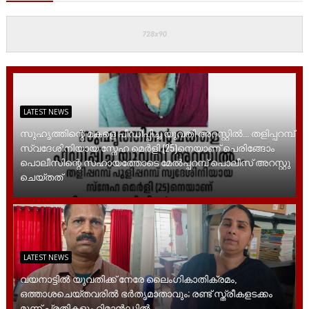
LATEST NEWS
സുഹൃത്തിന്റെ മകളെ പീഡിപ്പിച്ച യുവതി അറസ്റ്റിൽ... തളിപ്പറമ്പ്
സ്വദേശിനിയായ സ്നേഹ മെർളി (25)നെയാണ് പെരിങ്ങോം
പൊലീസിന്റെ സഹായത്തോടെ മേൽപ്പറമ്പ് പൊലീസ് അറസ്റ്റു
ചെയ്തത്
LATEST NEWS
വയനാട്ടിൽ യുവതിക്ക് നേരേ ലൈം​ഗികാതിക്രമം,
ഒത്താശചെയ്തവരിൽ ഭർതൃമാതാവും; രണ്ട് സ്ത്രീകളടക്കം
മൂന്ന് പ്രതികളും റിമാൻഡിൽ