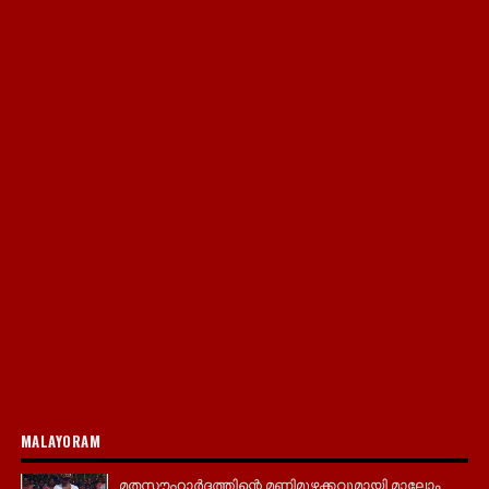
MALAYORAM
മതസൗഹാർദ്ദത്തിന്റെ മണിമുഴക്കവുമായി മാലോം