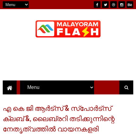
എ കെ ജി ആർട്സ് & സ്പോർട്സ്
ക്ലബ് &, ലൈബ്രറി തടിക്കുന്നിന്റെ
നേതൃത്വത്തിൽ വായനകളരി