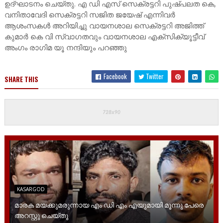
ഉദ്ഘാടനം ചെയ്തു. എ ഡി എസ് സെക്രട്ടറി പുഷ്പലത കെ,
വനിതാവേദി സെക്രട്ടറി സജിത ജയേഷ് എന്നിവർ
ആശംസകൾ അറിയിച്ചു വായനശാല സെക്രട്ടറി അജിത്ത്
കുമാർ കെ വി സ്വാഗതവും വായനശാല എക്സിക്യൂട്ടീവ്
അംഗം രാഗിമ യൂ നന്ദിയും പറഞ്ഞു
Facebook
Twitter
SHARE THIS
KASARGOD
മാരക മയക്കുമരുന്നായ എം ഡി എം എയുമായി മൂന്നു പേരെ
അറസ്റ്റു ചെയ്തു