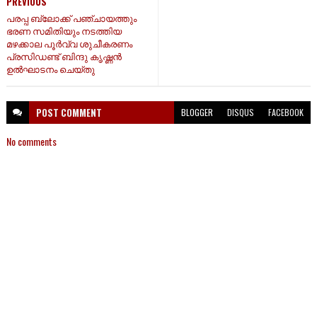
PREVIOUS
പരപ്പ ബ്ലോക്ക് പഞ്ചായത്തും
ഭരണ സമിതിയും നടത്തിയ
മഴക്കാല പൂർവ്വ ശുചീകരണം
പ്രസിഡണ്ട് ബിന്ദു കൃഷ്ണൻ
ഉൽഘാടനം ചെയ്തു
POST
COMMENT
BLOGGER
DISQUS
FACEBOOK
No comments