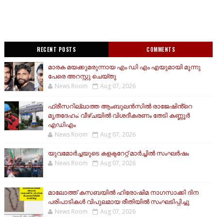
RECENT POSTS
COMMENTS
മാരക മയക്കുമരുന്നായ എം ഡി എം എയുമായി മൂന്നു
പേരെ അറസ്റ്റു ചെയ്തു
News Room
Aug 07, 2026
ഫ്രീസറില്ലാത്ത ആംബുലൻസിൽ രാജേഷിൻ്റെ
മൃതദേഹം; വീഴ്ചയിൽ വിശദീകരണം തേടി കണ്ണൂർ
എഡിഎം
News Room
Aug 07, 2026
യുവമോര്‍ച്ചയുടെ കളക്ടറേറ്റ് മാര്‍ച്ചില്‍ സംഘര്‍ഷം
News Room
Aug 07, 2026
മാലോത്ത് കസബയിൽ ഹിരോഷിമ നാഗസാക്കി ദിന
പരിപാടികൾ വിപുലമായ രീതിയിൽ സംഘടിപ്പിച്ചു
News Room
Aug 07, 2026