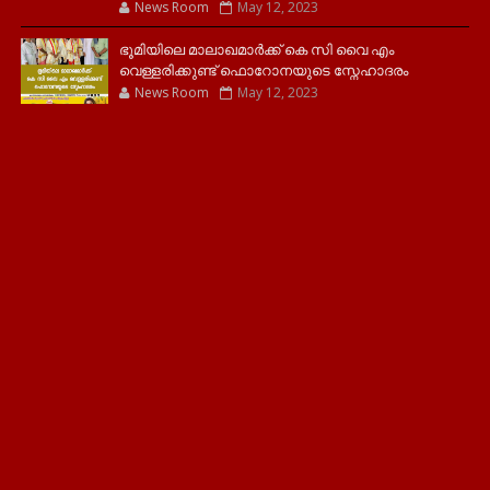
News Room
May 12, 2023
ഭൂമിയിലെ മാലാഖമാർക്ക് കെ സി വൈ എം
വെള്ളരിക്കുണ്ട് ഫൊറോനയുടെ സ്നേഹാദരം
News Room
May 12, 2023