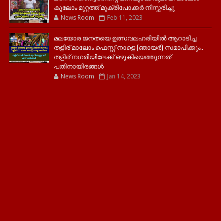
കൂലോം മുറ്റത്ത് മുക്രിപോക്കർ നിസ്ക്കരിച്ചു
News Room
Feb 11, 2023
മലയോര ജനതയെ ഉത്സവലഹരിയിൽ ആറാടിച്ച
തളിര് മാലോം ഫെസ്റ്റ് നാളെ (ഞായർ) സമാപിക്കും..
തളിര് നഗരിയിലേക്ക് ഒഴുകിയെത്തുന്നത്
പതിനായിരങ്ങൾ
News Room
Jan 14, 2023