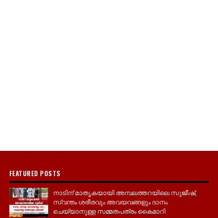
FEATURED POSTS
നാടിന് മാതൃകയായി അമ്പലത്തറയിലെ സുജീഷ്,
സ്വന്തം ശരീരവും അവയവങ്ങളും ദാനം
ചെയ്യാനുള്ള സമ്മതപത്രം കൈമാറി