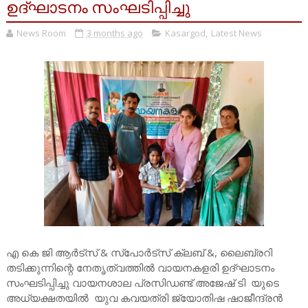
ഉദ്ഘാടനം സംഘടിപ്പിച്ചു
News Room
3 months ago
Kasargod
,
Latest News
എ കെ ജി ആർട്സ് & സ്പോർട്സ് ക്ലബ് &, ലൈബ്രറി
തടിക്കുന്നിന്റെ നേതൃത്വത്തിൽ വായനകളരി ഉദ്ഘാടനം
സംഘടിപ്പിച്ചു വായനശാല പ്രസിഡണ്ട്‌ അജേഷ് ടി യുടെ
അധ്യക്ഷതയിൽ യുവ കവയത്രി ജ്യോതിഷ ഷാജീന്ദ്രൻ