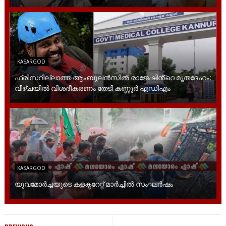
KASARGOD
ഫ്രീസറില്ലാത്ത ആംബുലൻസിൽ രാജേഷിൻ്റെ മൃതദേഹം;
വീഴ്ചയിൽ വിശദീകരണം തേടി കണ്ണൂർ എഡിഎം
KASARGOD
യുവമോര്‍ച്ചയുടെ കളക്ടറേറ്റ് മാര്‍ച്ചില്‍ സംഘര്‍ഷം