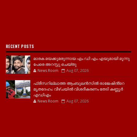
RECENT POSTS
മാരക മയക്കുമരുന്നായ എം ഡി എം എയുമായി മൂന്നു
പേരെ അറസ്റ്റു ചെയ്തു
News Room
Aug 07, 2026
ഫ്രീസറില്ലാത്ത ആംബുലൻസിൽ രാജേഷിൻ്റെ
മൃതദേഹം; വീഴ്ചയിൽ വിശദീകരണം തേടി കണ്ണൂർ
എഡിഎം
News Room
Aug 07, 2026