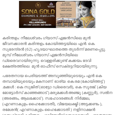
കരിന്തളം: നീലേശ്വരം ഗ്യാസ് ഏജൻസിലെ മുൻ
ജീവനക്കാരൻ കരിന്തളം കോയിത്തട്ടയിലെ എൻ. കെ.
സുരേന്ദ്രൻ (62) ഹൃദയാഘാതത്തെ തുടർന്ന് മരണപ്പെട്ടു.
മുമ്പ് നീലേശ്വരം ഗ്യാസ് ഏജൻസിയിലെ
ഡ്രൈവറായിരുന്നു. വെള്ളരിക്കുണ്ട് കക്കയം ദേവി
ക്ഷേത്രത്തിലെ മുൻ ഓഫീസ് സെക്രട്ടറിയായിരുന്നു.
പരേതനായ പെരിയടത്ത് അമ്പൂഞ്ഞിയുടെയും എൻ കെ
തമ്പായിയുടെയും മകനാണ്. ഭാര്യ. കെ.രമ (കോയിത്തട്ട് )
.മക്കൾ : കെ സുജിത് (ഓട്ടോ ഡ്രൈവർ), കെ സൂരജ്. (കിയ
മോട്ടോർസ് കാഞ്ഞങ്ങാട് ).മരുമക്കൾ:അഞ്ജു (കണ്ണൂർ), സൽന
(അരങ്ങം, ആലക്കോട് ). സഹോദരങ്ങൾ: നിർമ്മല,
(എറണാകുളം ഹൈക്കോടതി), വിജയലക്ഷ്മി (അട്ടക്കണ്ടം ),
രമേശൻ( എറണാകുളം ഹൈക്കോടതി ) നളിനാക്ഷൻ