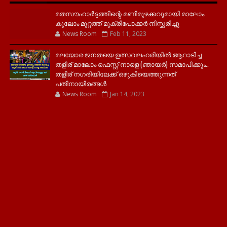
മതസൗഹാർദ്ദത്തിന്റെ മണിമുഴക്കവുമായി മാലോം
കൂലോം മുറ്റത്ത് മുക്രിപോക്കർ നിസ്ക്കരിച്ചു
News Room
Feb 11, 2023
മലയോര ജനതയെ ഉത്സവലഹരിയിൽ ആറാടിച്ച
തളിര് മാലോം ഫെസ്റ്റ് നാളെ (ഞായർ) സമാപിക്കും..
തളിര് നഗരിയിലേക്ക് ഒഴുകിയെത്തുന്നത്
പതിനായിരങ്ങൾ
News Room
Jan 14, 2023