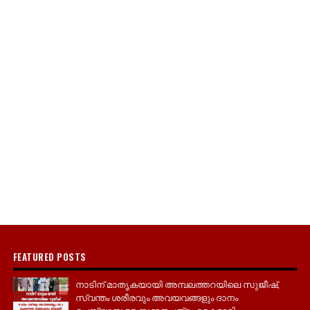
FEATURED POSTS
നാടിന് മാതൃകയായി അമ്പലത്തറയിലെ സുജീഷ്,
സ്വന്തം ശരീരവും അവയവങ്ങളും ദാനം