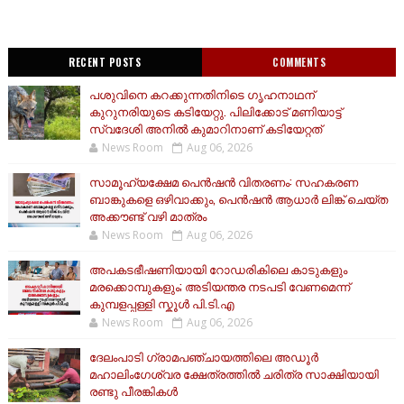
RECENT POSTS
COMMENTS
പശുവിനെ കറക്കുന്നതിനിടെ ഗൃഹനാഥന്
കുറുനരിയുടെ കടിയേറ്റു. പിലിക്കോട് മണിയാട്ട്
സ്വദേശി അനിൽ കുമാറിനാണ് കടിയേറ്റത്
News Room
Aug 06, 2026
സാമൂ​ഹ്യക്ഷേമ പെൻഷൻ വിതരണം: സഹകരണ
ബാങ്കുകളെ ഒഴിവാക്കും, പെൻഷൻ ആധാർ‌ ലിങ്ക് ചെയ്ത
അക്കൗണ്ട് വഴി മാത്രം
News Room
Aug 06, 2026
അപകടഭീഷണിയായി റോഡരികിലെ കാടുകളും
മരക്കൊമ്പുകളും; അടിയന്തര നടപടി വേണമെന്ന്
കുമ്പളപ്പള്ളി സ്കൂൾ പി.ടി.എ
News Room
Aug 06, 2026
ദേലംപാടി ഗ്രാമപഞ്ചായത്തിലെ അഡൂർ
മഹാലിംഗേശ്വര ക്ഷേത്രത്തിൽ ചരിത്ര സാക്ഷിയായി
രണ്ടു പീരങ്കികൾ