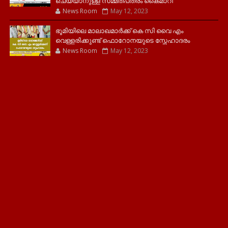
ചെയ്യാനുള്ള സമ്മതപത്രം കൈമാറി
News Room
May 12, 2023
ഭൂമിയിലെ മാലാഖമാർക്ക് കെ സി വൈ എം
വെള്ളരിക്കുണ്ട് ഫൊറോനയുടെ സ്നേഹാദരം
News Room
May 12, 2023