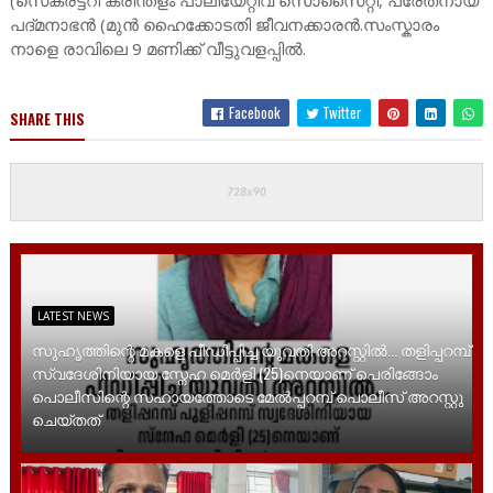
(സെക്രട്ടറി കരിന്തളം പാലിയേറ്റീവ് സൊസൈറ്റി, പരേതനായ
പദ്മനാഭൻ (മുൻ ഹൈക്കോടതി ജീവനക്കാരൻ.സംസ്കാരം
നാളെ രാവിലെ 9 മണിക്ക് വീട്ടുവളപ്പിൽ.
Facebook
Twitter
SHARE THIS
LATEST NEWS
സുഹൃത്തിന്റെ മകളെ പീഡിപ്പിച്ച യുവതി അറസ്റ്റിൽ... തളിപ്പറമ്പ്
സ്വദേശിനിയായ സ്നേഹ മെർളി (25)നെയാണ് പെരിങ്ങോം
പൊലീസിന്റെ സഹായത്തോടെ മേൽപ്പറമ്പ് പൊലീസ് അറസ്റ്റു
ചെയ്തത്