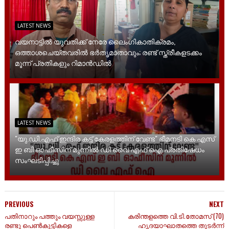
LATEST NEWS
വയനാട്ടിൽ യുവതിക്ക് നേരേ ലൈം​ഗികാതിക്രമം,
ഒത്താശചെയ്തവരിൽ ഭർതൃമാതാവും; രണ്ട് സ്ത്രീകളടക്കം
മൂന്ന് പ്രതികളും റിമാൻഡിൽ
LATEST NEWS
"യു.ഡി.എഫ് ഇന്ദിര കട്ട് കേരളത്തിന് വേണ്ട" ഭീമനടി കെ എസ്
ഇ ബി ഓഫീസിന് മുന്നിൽ ഡി വൈ എഫ് ഐ പ്രതിഷേധം
സംഘടിപ്പിച്ചു
PREVIOUS
NEXT
പതിനാറും പത്തും വയസ്സുള്ള
കരിന്തളത്തെ വി.ടി.തോമസ് (70)
രണ്ടു പെൺകുട്ടികളെ
ഹൃദയാഘാതത്തെ തുടർന്ന്