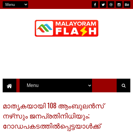
മാതൃകയായി 108 ആംബുലൻസ്
നഴ്‌സും ജനപ്രതിനിധിയും;
റോഡപകടത്തിൽപ്പെട്ടയാൾക്ക്