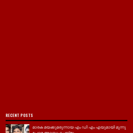
RECENT POSTS
മാരക മയക്കുമരുന്നായ എം ഡി എം എയുമായി മൂന്നു
പേരെ അറസ്റ്റു ചെയ്തു