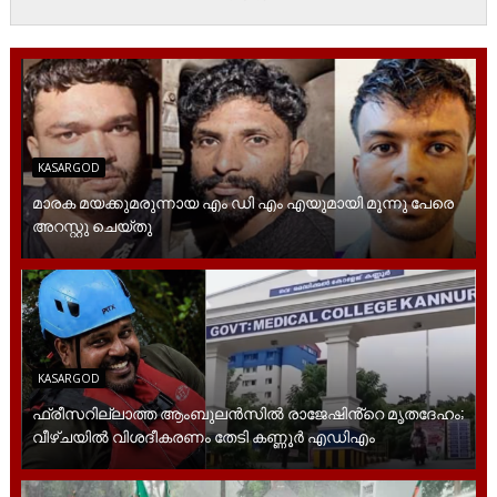
KASARGOD
മാരക മയക്കുമരുന്നായ എം ഡി എം എയുമായി മൂന്നു പേരെ
അറസ്റ്റു ചെയ്തു
KASARGOD
ഫ്രീസറില്ലാത്ത ആംബുലൻസിൽ രാജേഷിൻ്റെ മൃതദേഹം;
വീഴ്ചയിൽ വിശദീകരണം തേടി കണ്ണൂർ എഡിഎം