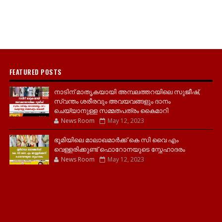
FEATURED POSTS
നാടിന് മാതൃകയായി അമ്പലത്തറയിലെ സുജീഷ്,
സ്വന്തം ശരീരവും അവയവങ്ങളും ദാനം
ചെയ്യാനുള്ള സമ്മതപത്രം കൈമാറി
News Room
May 12, 2023
ഭൂമിയിലെ മാലാഖമാർക്ക് കെ സി വൈ എം
വെള്ളരിക്കുണ്ട് ഫൊറോനയുടെ സ്നേഹാദരം
News Room
May 12, 2023