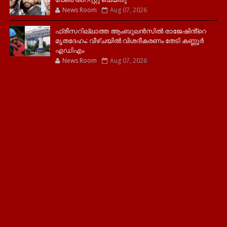
News Room
Aug 07, 2026
ഫ്രീസറില്ലാത്ത ആംബുലൻസിൽ രാജേഷിൻ്റെ
മൃതദേഹം; വീഴ്ചയിൽ വിശദീകരണം തേടി കണ്ണൂർ
എഡിഎം
News Room
Aug 07, 2026