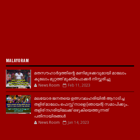
MALAYORAM
മതസൗഹാർദ്ദത്തിന്റെ മണിമുഴക്കവുമായി മാലോം
കൂലോം മുറ്റത്ത് മുക്രിപോക്കർ നിസ്ക്കരിച്ചു
News Room
Feb 11, 2023
മലയോര ജനതയെ ഉത്സവലഹരിയിൽ ആറാടിച്ച
തളിര് മാലോം ഫെസ്റ്റ് നാളെ (ഞായർ) സമാപിക്കും..
തളിര് നഗരിയിലേക്ക് ഒഴുകിയെത്തുന്നത്
പതിനായിരങ്ങൾ
News Room
Jan 14, 2023