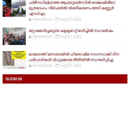
ഫ്രീസറില്ലാത്ത ആംബുലൻസിൽ രാജേഷിൻ്റെ
മൃതദേഹം; വീഴ്ചയിൽ വിശദീകരണം തേടി കണ്ണൂർ
എഡിഎം
News Room
Aug 07, 2026
യുവമോര്‍ച്ചയുടെ കളക്ടറേറ്റ് മാര്‍ച്ചില്‍ സംഘര്‍ഷം
News Room
Aug 07, 2026
മാലോത്ത് കസബയിൽ ഹിരോഷിമ നാഗസാക്കി ദിന
പരിപാടികൾ വിപുലമായ രീതിയിൽ സംഘടിപ്പിച്ചു
News Room
Aug 07, 2026
FACEBOOK