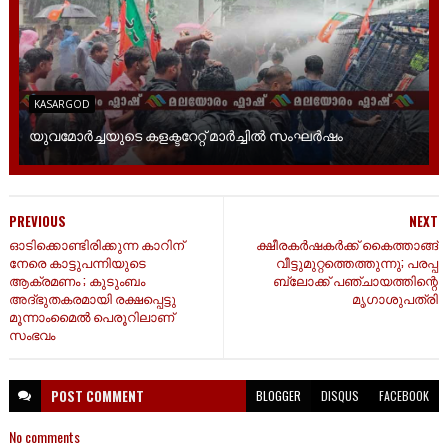
KASARGOD
യുവമോര്‍ച്ചയുടെ കളക്ടറേറ്റ് മാര്‍ച്ചില്‍ സംഘര്‍ഷം
PREVIOUS
NEXT
ഓടിക്കൊണ്ടിരിക്കുന്ന കാറിന്
ക്ഷീരകർഷകർക്ക് കൈത്താങ്ങ്
നേരെ കാട്ടുപന്നിയുടെ
വീട്ടുമുറ്റത്തെത്തുന്നു; പരപ്പ
ആക്രമണം ; കുടുംബം
ബ്ലോക്ക് പഞ്ചായത്തിന്റെ
അദ്ഭുതകരമായി രക്ഷപ്പെട്ടു
മൃഗാശുപത്രി
മൂന്നാംമൈൽ പെരൂറിലാണ്
സംഭവം
POST
COMMENT
BLOGGER
DISQUS
FACEBOOK
No comments