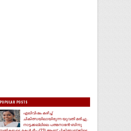
POPULAR POSTS
എലിവിഷം കഴിച്ച്
ചികിത്സയിലായിരുന്ന യുവതി മരിച്ചു..
നാട്ടക്കല്ലിലെ പത്മനാഭൻ-ബിന്ദു
മ്പതികളുടെ മകൾ ദീപ (23) ആണ് ചികിത്സയ്ക്കിടെ