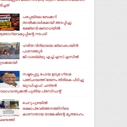
ിച്ചത്
പരപ്പയിലെ ബേക്കറി
താൽക്കാലികമായി അടപ്പിച്ചു;
ഭക്ഷ്യവിഷബാധയിൽ
രോഗ്യവകുപ്പിന്റെ നടപടി
ഹരിത വിദ്യാലയ ക്യാംപെയിൻ
പാണത്തൂർ
ജി.ഡബ്ല്യു.എച്ച്.എസ്.എസിൽ
ുടക്കമായി
നഷ്ടപ്പെട്ടു പോയ ഉദുമ ഗ്രാമ
പഞ്ചായത്ത് ഭരണം തിരികെ പിടിച്ചു
യുഡിഎഫ്..ചന്ദ്രൻ
ാലാംവാതുക്കൽ പുതിയ പ്രസിഡന്റ്
ചെറുപുഴയിൽ
രക്ഷാപ്രവർത്തനത്തിനിടെ
കാണാതായ രാജേഷിന്റെ മൃതദേഹം
ണ്ടെത്തി