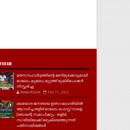
YORAM
മതസൗഹാർദ്ദത്തിന്റെ മണിമുഴക്കവുമായി
മാലോം കൂലോം മുറ്റത്ത് മുക്രിപോക്കർ
നിസ്ക്കരിച്ചു
News Room
Feb 11, 2023
മലയോര ജനതയെ ഉത്സവലഹരിയിൽ
ആറാടിച്ച തളിര് മാലോം ഫെസ്റ്റ് നാളെ
(ഞായർ) സമാപിക്കും.. തളിര്
നഗരിയിലേക്ക് ഒഴുകിയെത്തുന്നത്
പതിനായിരങ്ങൾ