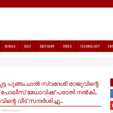
KERALA
GULF
OBITUARY
VIDEO
TECHNOLOGY
EN
ട പുങ്ങംചാൽ സ്വദേശി രാജുവിന്റെ
പോലീസ് മേധാവിക്ക്‌ പരാതി നൽകി..
റെ വീട് സന്ദർശിച്ചു...
,
Vellarikundu