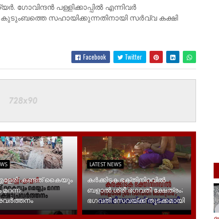
യർ. ഗോവിന്ദൻ പള്ളിക്കാപ്പിൽ എന്നിവർ
റെ കുടുംബത്തെ സഹായിക്കുന്നതിനായി സർവ്വ കക്ഷി
Facebook
Twitter
EWS
LATEST NEWS
 എളേരി: കണ്ടത് കൈയും
കർക്കിടക ഭക്തിനിറവിൽ
 മറന്ന
ബളാൽ ശ്രീ ഭഗവതി ക്ഷേത്രം;
്രവർത്തനം
ഭഗവതി സേവയ്ക്ക് തുടക്കമായി
ദ