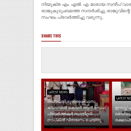
നിയുക്‌ത എം. എൽ. എ. മാരായ സന്ദീപ് വാര്
രാജുകുടുംബത്തെ സന്ദർശിച്ചു..രാജുവിന്
സംഘം പ്രവർത്തിച്ചു വരുന്നു..
SHARE THIS
LATEST NEWS
LATEST N
തയ്യേനി ദുരിതാശ്വാസ
ക്യാമ്പിൽ കെയർ ആൻ സേഫ്
ഈസ്റ്റ്
പ്രവർത്തകർ സാനിറ്ററി
മെയ്യും
നാപ്കിൻ വിതരണം ചെയ്തു
രക്ഷാപ