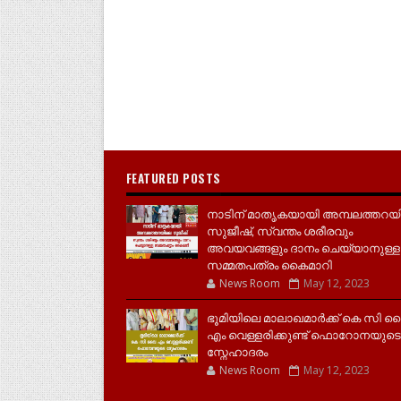
FEATURED POSTS
നാടിന് മാതൃകയായി അമ്പലത്തറയ
സുജീഷ്, സ്വന്തം ശരീരവും
അവയവങ്ങളും ദാനം ചെയ്യാനുള്ള
സമ്മതപത്രം കൈമാറി
News Room
May 12, 2023
ഭൂമിയിലെ മാലാഖമാർക്ക് കെ സി 
എം വെള്ളരിക്കുണ്ട് ഫൊറോനയുടെ
സ്നേഹാദരം
News Room
May 12, 2023