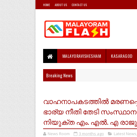
HOME
ABOUT US
CONTACT US
MALAYORAVISHESHAM
KASARAGOD
Breaking News
വാഹനാപകടത്തിൽ മരണപ്പെട്
ഭാര്യ നീതി തേടി സംസ്ഥാന 
നിയുക്ത എം. എൽ. എ രാജുവിന്
News Room
3 months ago
Latest News