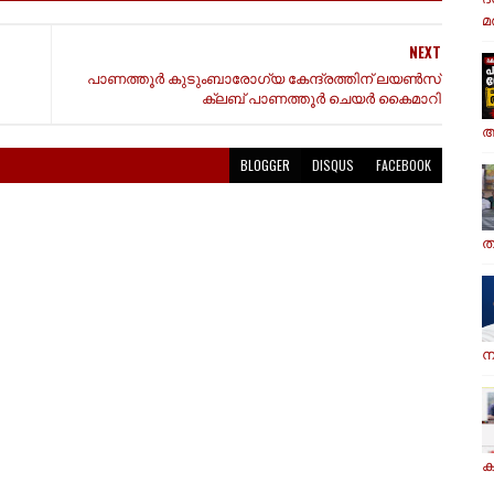
മര
NEXT
പാണത്തൂർ കുടുംബാരോഗ്യ കേന്ദ്രത്തിന് ലയൺസ്
ക്ലബ് പാണത്തൂർ ചെയർ കൈമാറി
ആ
BLOGGER
DISQUS
FACEBOOK
ത
ന
ക