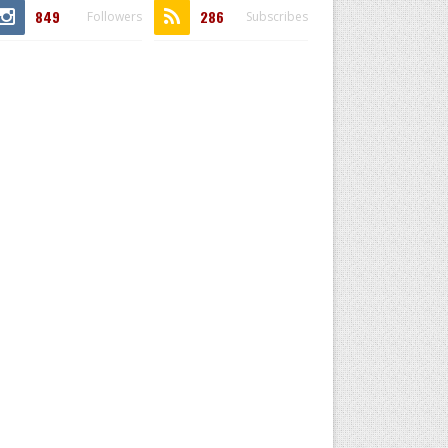
849
286
Followers
Subscribes