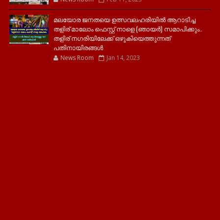
മലയോര ജനതയെ ഉത്സവലഹരിയിൽ ആറാടിച്ച
തളിര് മാലോം ഫെസ്റ്റ് നാളെ (ഞായർ) സമാപിക്കും..
തളിര് നഗരിയിലേക്ക് ഒഴുകിയെത്തുന്നത്
പതിനായിരങ്ങൾ
News Room
Jan 14, 2023