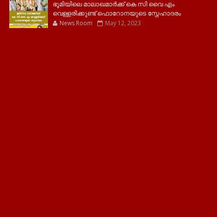
ഭൂമിയിലെ മാലാഖമാർക്ക് കെ സി വൈ എം
വെള്ളരിക്കുണ്ട് ഫൊറോനയുടെ സ്നേഹാദരം
News Room
May 12, 2023