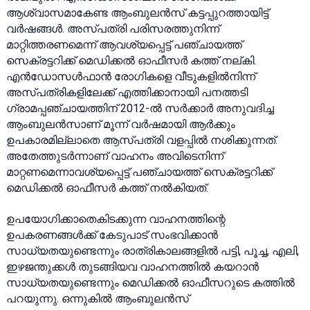
ആശ്വാസമാകേണ്ട ആംബുലൻസ് കട്ടപ്പുറത്തായിട്ട്
വർഷങ്ങൾ. അസ്പത്രി പരിസരത്തുനിന്ന്
മാറ്റിത്തരണമെന്ന് ആവശ്യപ്പെട്ട് പഞ്ചായത്ത്
സെക്രട്ടറിക്ക് മെഡിക്കൽ ഓഫീസർ കത്ത് നല്കി.
എൻഡോസൾഫാൻ രോഗികളെ വീടുകളിൽനിന്ന്
അസ്പത്രികളിലേക്ക് എത്തിക്കാനായി പനത്തടി
ഗ്രാമപ്പഞ്ചായത്തിന് 2012-ൽ സർക്കാർ അനുവദിച്ച
ആംബുലൻസാണ് മൂന്ന് വർഷമായി ആർക്കും
ഉപകാരമില്ലാതെ ആസ്പത്രി വളപ്പിൽ നശിക്കുന്നത്.
അതേത്തുടർന്നാണ് വാഹനം അവിടെനിന്ന്
മാറ്റണമെന്നാവശ്യപ്പെട്ട് പഞ്ചായത്ത് സെക്രട്ടറിക്ക്
മെഡിക്കൽ ഓഫീസർ കത്ത് നൽകിയത്.
ഉപയോഗിക്കാതെകിടക്കുന്ന വാഹനത്തിന്റെ
ഉപകരണങ്ങൾക്ക് കേടുപാട് സംഭവിക്കാൻ
സാധ്യതയുണ്ടെന്നും രാത്രികാലങ്ങളിൽ പട്ടി, പൂച്ച, എലി,
ഇഴജന്തുക്കൾ തുടങ്ങിയവ വാഹനത്തിൽ കയറാൻ
സാധ്യതയുണ്ടെന്നും മെഡിക്കൽ ഓഫീസറുടെ കത്തിൽ
പറയുന്നു. ഒന്നുകിൽ ആംബുലൻസ്