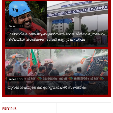
KASARGOD
ഫ്രീസറില്ലാത്ത ആംബുലൻസിൽ രാജേഷിൻ്റെ മൃതദേഹം;
വീഴ്ചയിൽ വിശദീകരണം തേടി കണ്ണൂർ എഡിഎം
KASARGOD
യുവമോര്‍ച്ചയുടെ കളക്ടറേറ്റ് മാര്‍ച്ചില്‍ സംഘര്‍ഷം
PREVIOUS