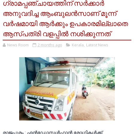
ഗ്രാമപ്പഞ്ചായത്തിന് സർക്കാർ
അനുവദിച്ച ആംബുലൻസാണ് മൂന്ന്
വർഷമായി ആർക്കും ഉപകാരമില്ലാതെ
ആസ്പത്രി വളപ്പിൽ നശിക്കുന്നത്
News Room
2 months ago
Kerala
,
Latest News
രാജപുരം : എൻഡോസൾഫാൻ രോഗികൾക്ക്