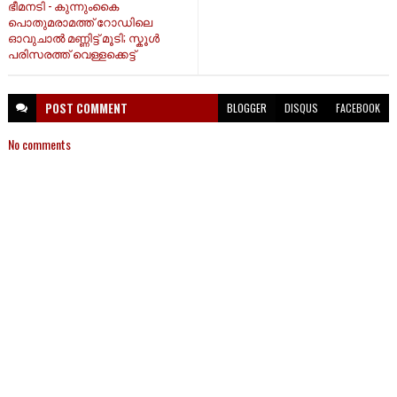
ഭീമനടി - കുന്നുംകൈ
പൊതുമരാമത്ത് റോഡിലെ
ഓവുചാൽ മണ്ണിട്ട് മൂടി; സ്കൂൾ
പരിസരത്ത് വെള്ളക്കെട്ട്
POST
COMMENT
BLOGGER
DISQUS
FACEBOOK
No comments