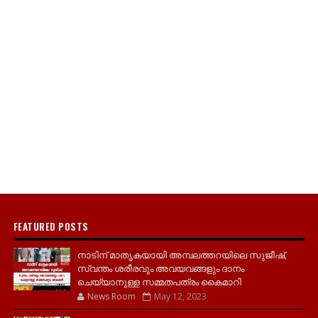
FEATURED POSTS
നാടിന് മാതൃകയായി അമ്പലത്തറയിലെ സുജീഷ്,
സ്വന്തം ശരീരവും അവയവങ്ങളും ദാനം
ചെയ്യാനുള്ള സമ്മതപത്രം കൈമാറി
News Room
May 12, 2023