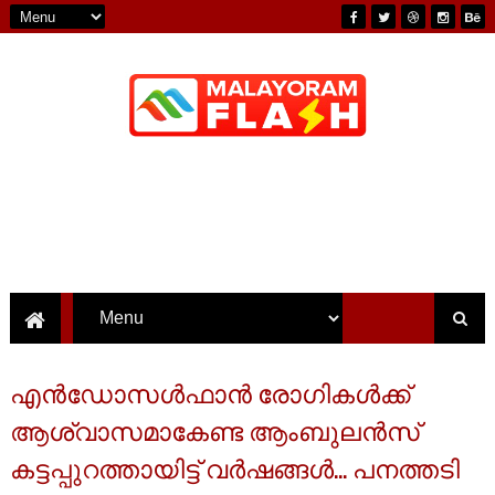
എൻഡോസൾഫാൻ രോഗികൾക്ക്
ആശ്വാസമാകേണ്ട ആംബുലൻസ്
കട്ടപ്പുറത്തായിട്ട് വർഷങ്ങൾ... പനത്തടി