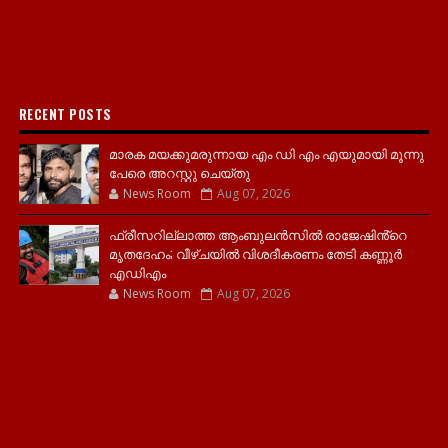
RECENT POSTS
മാരക മയക്കുമരുന്നായ എം ഡി എം എയുമായി മൂന്നു
പേരെ അറസ്റ്റു ചെയ്തു
News Room
Aug 07, 2026
ഫ്രീസറില്ലാത്ത ആംബുലൻസിൽ രാജേഷിൻ്റെ
മൃതദേഹം; വീഴ്ചയിൽ വിശദീകരണം തേടി കണ്ണൂർ
എഡിഎം
News Room
Aug 07, 2026