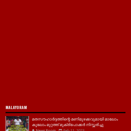
MALAYORAM
മതസൗഹാർദ്ദത്തിന്റെ മണിമുഴക്കവുമായി മാലോം
കൂലോം മുറ്റത്ത് മുക്രിപോക്കർ നിസ്ക്കരിച്ചു
News Room
Feb 11, 2023