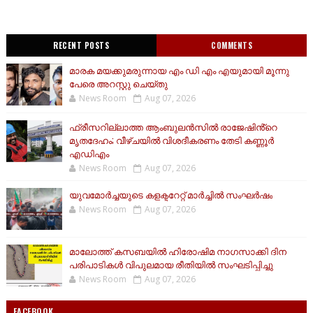
RECENT POSTS
COMMENTS
മാരക മയക്കുമരുന്നായ എം ഡി എം എയുമായി മൂന്നു
പേരെ അറസ്റ്റു ചെയ്തു
News Room
Aug 07, 2026
ഫ്രീസറില്ലാത്ത ആംബുലൻസിൽ രാജേഷിൻ്റെ
മൃതദേഹം; വീഴ്ചയിൽ വിശദീകരണം തേടി കണ്ണൂർ
എഡിഎം
News Room
Aug 07, 2026
യുവമോര്‍ച്ചയുടെ കളക്ടറേറ്റ് മാര്‍ച്ചില്‍ സംഘര്‍ഷം
News Room
Aug 07, 2026
മാലോത്ത് കസബയിൽ ഹിരോഷിമ നാഗസാക്കി ദിന
പരിപാടികൾ വിപുലമായ രീതിയിൽ സംഘടിപ്പിച്ചു
News Room
Aug 07, 2026
FACEBOOK