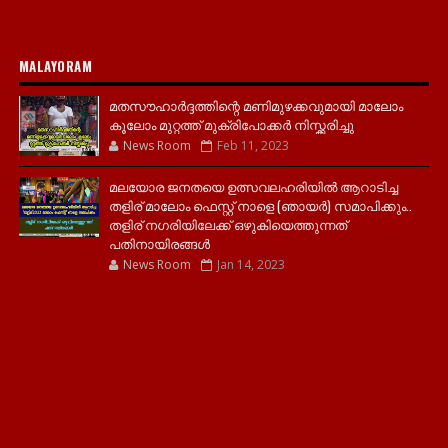
MALAYORAM
മതസൗഹാർദ്ദത്തിന്റെ മണിമുഴക്കവുമായി മാലോം
കൂലോം മുറ്റത്ത് മുക്രിപോക്കർ നിസ്ക്കരിച്ചു
News Room
Feb 11, 2023
മലയോര ജനതയെ ഉത്സവലഹരിയിൽ ആറാടിച്ച
തളിര് മാലോം ഫെസ്റ്റ് നാളെ (ഞായർ) സമാപിക്കും..
തളിര് നഗരിയിലേക്ക് ഒഴുകിയെത്തുന്നത്
പതിനായിരങ്ങൾ
News Room
Jan 14, 2023