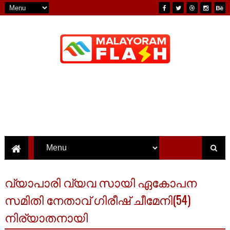
വ്യാപാരി വ്യവ സായി ഏകോപന
സമിതി നേതാവ് ഗിരീഷ് ചീമേനി(54)
നിര്യാതനായി