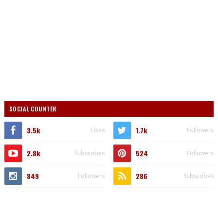
SOCIAL COUNTER
3.5k
1.7k
Likes
Followers
2.8k
524
Subscribes
Followers
849
286
Followers
Subscribes