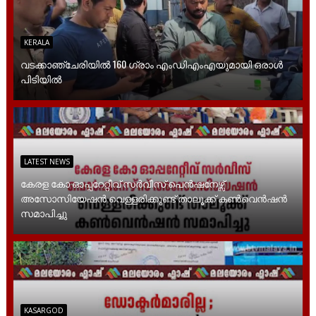
KERALA
വടക്കാഞ്ചേരിയിൽ 160 ഗ്രാം എംഡിഎംഎയുമായി ഒരാൾ
പിടിയിൽ
LATEST NEWS
കേരള കോ ഓപ്പറേറ്റീവ് സർവീസ് പെൻഷനേഴ്സ്
അസോസിയേഷൻ വെള്ളരിക്കുണ്ട് താലൂക്ക് കൺവെൻഷൻ
സമാപിച്ചു
KASARGOD