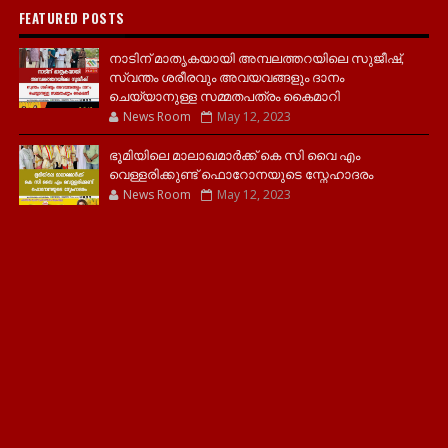
FEATURED POSTS
നാടിന് മാതൃകയായി അമ്പലത്തറയിലെ സുജീഷ്,
സ്വന്തം ശരീരവും അവയവങ്ങളും ദാനം
ചെയ്യാനുള്ള സമ്മതപത്രം കൈമാറി
News Room
May 12, 2023
ഭൂമിയിലെ മാലാഖമാർക്ക് കെ സി വൈ എം
വെള്ളരിക്കുണ്ട് ഫൊറോനയുടെ സ്നേഹാദരം
News Room
May 12, 2023