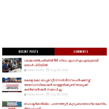
RECENT POSTS
COMMENTS
വടക്കാഞ്ചേരിയിൽ 160 ഗ്രാം എംഡിഎംഎയുമായി
ഒരാൾ പിടിയിൽ
News Room
Aug 09, 2026
കേരള കോ ഓപ്പറേറ്റീവ് സർവീസ് പെൻഷനേഴ്സ്
അസോസിയേഷൻ വെള്ളരിക്കുണ്ട് താലൂക്ക്
കൺവെൻഷൻ സമാപിച്ചു
News Room
Aug 08, 2026
ഡോക്ടർമാരില്ല ; പാണത്തൂർ കുടുംബാരോഗ്യ കേന്ദ്രം
അടച്ചുപൂട്ടി