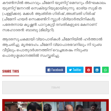
കൗൺസിൽ അംഗവും ചീമേനി യൂണിറ്റ് മെമ്പറും ദീർഘകാലം
യൂണിറ്റ് ജനറൽ സെക്രട്ടറിയുമായിരുന്നു. ഭാര്യ സുമി ത
(പള്ളിക്കര). മക്കൾ: ആശ്രിത ഗിരിഷ് ,അശ്വതി ഗിരിഷ്
(ചീമേനി ഹയർ സെക്കണ്ടിറി സ്കൂൾ വിദ്യാർത്ഥിനികൾ).
പരേതനായ കൃഷ്ണൻ പാറുകുട്ടി ദമ്പതികളുടെ മകനാണ്.
സഹോദരൻ: ബാബു (മിലിട്ടറി).
ആദരസൂചകമായി വ്യാപാരികൾ ചീമേനിയിൽ ഹർത്താൽ
ആചരിച്ചു. മൃതദേഹം ചീമേനി വ്യാപാരഭവനിലും നി ടുംബ
വീട്ടിലും പൊതുദർശനത്തിന് വെച്ചശേഷം നിടുംബ
പൊതുശ്മശാനത്തിൽ സംസ്ക്കരിച്ചു.
Facebook
Twitter
SHARE THIS