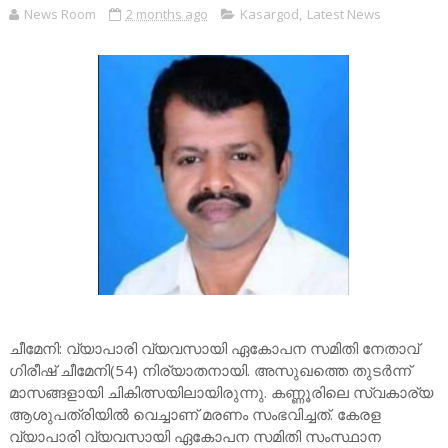
News Room
2 months ago
Kasargod
,
Latest News
ചീമേനി: വ്യാപാരി വ്യവസായി ഏകോപന സമിതി നേതാവ്
ഗിരീഷ് ചീമേനി(54) നിര്യാതനായി. അസുഖത്തെ തുടർന്ന്
മാസങ്ങളായി ചികിത്സയിലായിരുന്നു. കണ്ണൂരിലെ സ്വകാര്യ
ആശുപത്രിയിൽ വെച്ചാണ് മരണം സംഭവിച്ചത്. കേരള
വ്യാപാരി വ്യവസായി ഏകോപന സമിതി സംസ്ഥാന