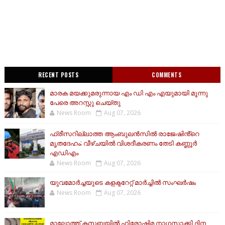
RECENT POSTS
COMMENTS
മാരക മയക്കുമരുന്നായ എം ഡി എം എയുമായി മൂന്നു
പേരെ അറസ്റ്റു ചെയ്തു
News Room
Aug 07, 2026
ഫ്രീസറില്ലാത്ത ആംബുലൻസിൽ രാജേഷിൻ്റെ
മൃതദേഹം; വീഴ്ചയിൽ വിശദീകരണം തേടി കണ്ണൂർ
എഡിഎം
News Room
Aug 07, 2026
യുവമോര്‍ച്ചയുടെ കളക്ടറേറ്റ് മാര്‍ച്ചില്‍ സംഘര്‍ഷം
News Room
Aug 07, 2026
മാലോത്ത് കസബയിൽ ഹിരോഷിമ നാഗസാക്കി ദിന