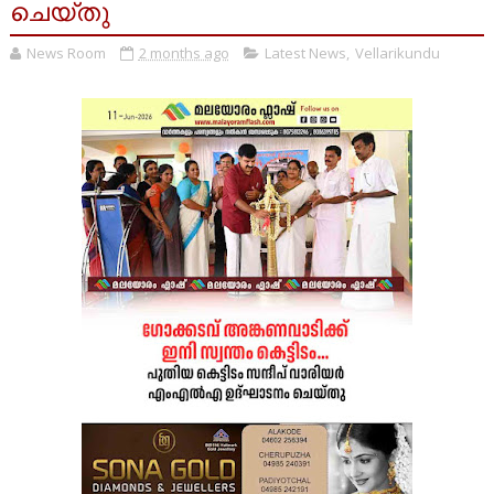
ചെയ്തു
News Room
2 months ago
Latest News
,
Vellarikundu