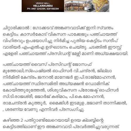
ചിറ്റാരിക്കാൽ : ഗോക്കടവ് അങ്കണവാടിക്ക് ഇനി സ്വന്തം
കെട്ടിടം. കാസർകോട് വികസന പാക്കേജും പഞ്ചായത്ത്
വിഹിതവും ഉപയോഗിച്ചു നിർമിച്ച പുതിയ കെട്ടിടം സന്ദീപ്
വാരിയർ എംഎൽഎ ഉദ്ഘാടനം ചെയ്തു. ചടങ്ങിൽ ഈസ്റ്റ്
എളേരി പഞ്ചായത്ത് പ്രസിഡന്റ് മേഴ്സി മാണി അധ്യക്ഷയായി.
പഞ്ചായത്ത് വൈസ് പ്രസിഡന്റ് ജോസഫ്
മുത്തോലി,സ്പെഷ്യൽ ഓഫിസർ വി.ചന്ദ്രൻ, ജില്ലാ
നിർമിതി കേന്ദ്രം ജനറൽ മാനേജർ ഇ.പി.രാജ്മോഹനൻ,
പഞ്ചായത്ത് സ്ഥിരസമിതി അധ്യക്ഷൻ ഡൊമിനിക്
കോയിത്തുരുത്തേൽ, ശിശുവികസന പ്രോജക്ട് ഓഫിസർ
സി.ടി.രാജശ്രീ, ജോർജ് കരിമഠം, പി.കെ.മോഹനൻ,
രാമചന്ദ്രൻ കുത്തൂർ, മൈക്കിൾ ഇടമുള ,ജോണി താന്നിക്കൽ,
, ശരണ്യ വേണു എന്നിവർ പ്രസംഗിച്ചു.
കഴിഞ്ഞ 2 പതിറ്റാണ്ടിലേറെയായി ഉദയ ക്ലബ്ബിന്റെ
കെട്ടിടത്തിലാണ് ഈ അങ്കണവാടി പ്രവർത്തിച്ചുവരുന്നത്.