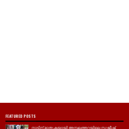
FEATURED POSTS
നാടിന് മാതൃകയായി അമ്പലത്തറയിലെ സുജീഷ്,