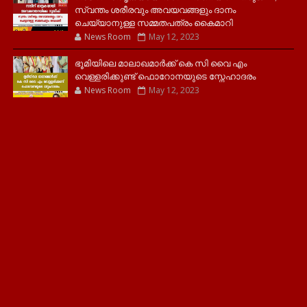
സ്വന്തം ശരീരവും അവയവങ്ങളും ദാനം
ചെയ്യാനുള്ള സമ്മതപത്രം കൈമാറി
News Room
May 12, 2023
ഭൂമിയിലെ മാലാഖമാർക്ക് കെ സി വൈ എം
വെള്ളരിക്കുണ്ട് ഫൊറോനയുടെ സ്നേഹാദരം
News Room
May 12, 2023