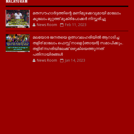
MALAYORAM
മതസൗഹാർദ്ദത്തിന്റെ മണിമുഴക്കവുമായി മാലോം
കൂലോം മുറ്റത്ത് മുക്രിപോക്കർ നിസ്ക്കരിച്ചു
News Room
Feb 11, 2023
മലയോര ജനതയെ ഉത്സവലഹരിയിൽ ആറാടിച്ച
തളിര് മാലോം ഫെസ്റ്റ് നാളെ (ഞായർ) സമാപിക്കും..
തളിര് നഗരിയിലേക്ക് ഒഴുകിയെത്തുന്നത്
പതിനായിരങ്ങൾ
News Room
Jan 14, 2023