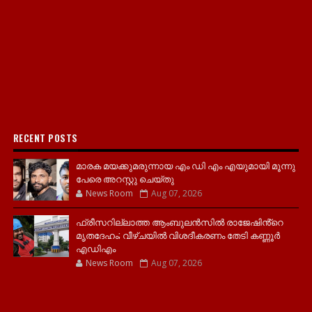
RECENT POSTS
മാരക മയക്കുമരുന്നായ എം ഡി എം എയുമായി മൂന്നു
പേരെ അറസ്റ്റു ചെയ്തു
News Room
Aug 07, 2026
ഫ്രീസറില്ലാത്ത ആംബുലൻസിൽ രാജേഷിൻ്റെ
മൃതദേഹം; വീഴ്ചയിൽ വിശദീകരണം തേടി കണ്ണൂർ
എഡിഎം
News Room
Aug 07, 2026