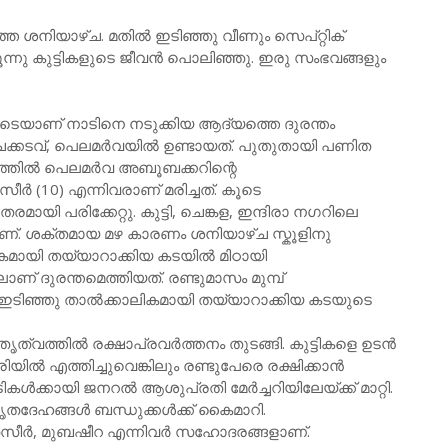
 ശനിയാഴ്ച. മതിൽ ഇടിഞ്ഞു വീണും സെപ്റ്റിക്
മൂന്നു കുട്ടികളുടെ ജീവൻ പൊലിഞ്ഞു. ഇരു സംഭവങ്ങളും
ാണ് നാടിനെ നടുക്കിയ ആദ്യത്തെ ദുരന്തം
്കടവ്, പെലമർവയിൽ ഉണ്ടായത്. പുതുതായി പണിത
ത്തിൽ പെലമർവ അബൂബക്കറിന്റെ
ൻസീർ (10) എന്നിവരാണ് മരിച്ചത്. കൂടെ
മായി പരിക്കേറ്റു. കുട്ടി, ചെങ്കള, ഇന്ദിരാ നഗറിലെ
്. ശക്തമായ മഴ കാരണം ശനിയാഴ്ച സ്കൂളിനു
മായി തയ്യാറാക്കിയ കടയിൽ മിഠായി
ണ് ദുരന്തമെത്തിയത്. രണ്ടുമാസം മുമ്പ്
ഇടിഞ്ഞു താൽക്കാലികമായി തയ്യാറാക്കിയ കടയുടെ
തൃത്വത്തിൽ രക്ഷാപ്രവർത്തനം തുടങ്ങി. കുട്ടികളെ ഉടൻ
ിൽ എത്തിച്ചുവെങ്കിലും രണ്ടുപേരെ രക്ഷിക്കാൻ
പടികൾക്കായി ജനറൽ ആശുപ്രതി മേർച്ചറിയിലേയ്ക്ക് മാറ്റി.
 മൃതദേഹങ്ങൾ ബന്ധുക്കൾക്ക് കൈമാറി.
മുംതസീർ, മുബഷീറ എന്നിവർ സഹോദരങ്ങളാണ്.