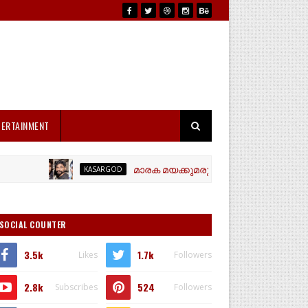
TERTAINMENT
മാരക മയക്കുമരുന്നായ എം ഡി എം എയുമായി മ
KASARGOD
SOCIAL COUNTER
3.5k
1.7k
Likes
Followers
2.8k
524
Subscribes
Followers