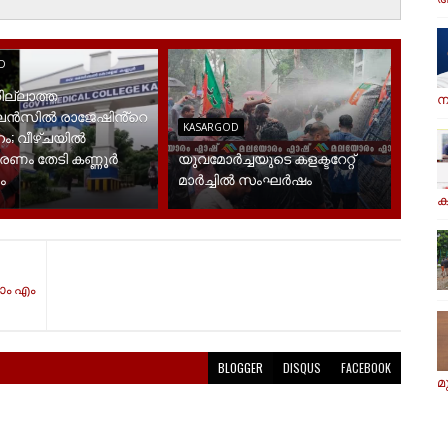
D
ില്ലാത്ത
ന
ൻസിൽ രാജേഷിൻ്റെ
KASARGOD
ം; വീഴ്ചയിൽ
രണം തേടി കണ്ണൂർ
യുവമോര്‍ച്ചയുടെ കളക്ടറേറ്റ്
ം
മാര്‍ച്ചില്‍ സംഘര്‍ഷം
ക
ാം എം
BLOGGER
DISQUS
FACEBOOK
മ