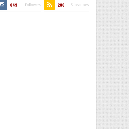
849
286
Followers
Subscribes