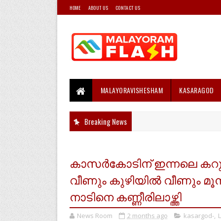
HOME
ABOUT US
CONTACT US
MALAYORAVISHESHAM
KASARAGOD
Breaking News
കാസർകോടിന് ഇന്നലെ കറുത
വീണും കുഴിയിൽ വീണും മൂന
നാടിനെ കണ്ണീരിലാഴ്ത്തി
News Room
2 months ago
kasargod-
,