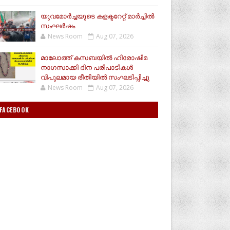
യുവമോര്‍ച്ചയുടെ കളക്ടറേറ്റ് മാര്‍ച്ചില്‍
സംഘര്‍ഷം
News Room
Aug 07, 2026
മാലോത്ത് കസബയിൽ ഹിരോഷിമ
നാഗസാക്കി ദിന പരിപാടികൾ
വിപുലമായ രീതിയിൽ സംഘടിപ്പിച്ചു
News Room
Aug 07, 2026
FACEBOOK