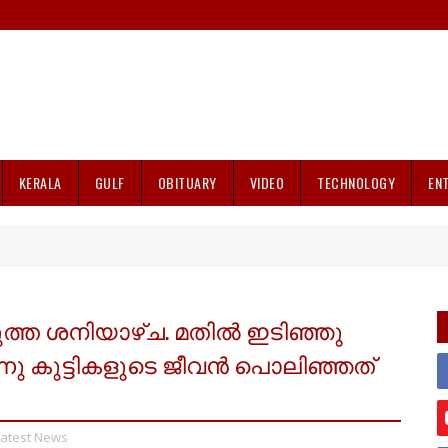
KERALA
GULF
OBITUARY
VIDEO
TECHNOLOGY
EN
്ത ശനിയാഴ്ച. മതിൽ ഇടിഞ്ഞു
്നു കുട്ടികളുടെ ജീവൻ പൊലിഞ്ഞത്
Latest News