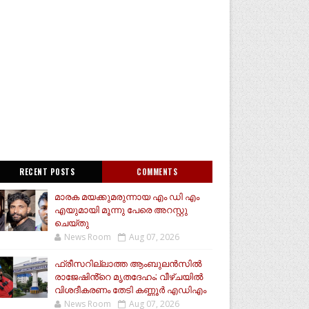
RECENT POSTS
COMMENTS
മാരക മയക്കുമരുന്നായ എം ഡി എം
എയുമായി മൂന്നു പേരെ അറസ്റ്റു
ചെയ്തു
News Room
Aug 07, 2026
ഫ്രീസറില്ലാത്ത ആംബുലൻസിൽ
രാജേഷിൻ്റെ മൃതദേഹം; വീഴ്ചയിൽ
വിശദീകരണം തേടി കണ്ണൂർ എഡിഎം
News Room
Aug 07, 2026