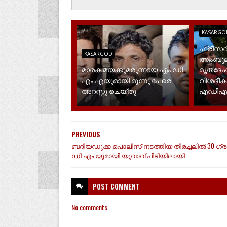
KASARGO
ഫ്രീസറ
KASARGOD
ആംബുല
മാരക മയക്കുമരുന്നായ എം ഡി
മൃതദേഹ
എം എയുമായി മൂന്നു പേരെ
വിശദീക
അറസ്റ്റു ചെയ്തു
എഡിഎ
PREVIOUS
ബദിയഡുക്ക പൊലിസ് നടത്തിയ തിരച്ചലിൽ 30 ഗ്ര
ഡി എം യുമായി യുവാവ് പിടിയിലായി
POST
COMMENT
No comments