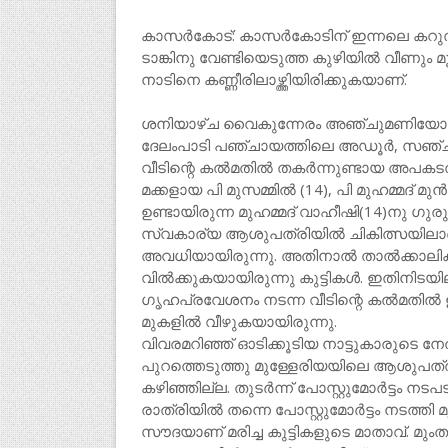
കാസർകോട്: കാസർകോടിന് ഇന്നലെ കറുത്ത
ടാങ്കിനു വേണ്ടിയെടുത്ത കുഴിയിൽ വീണും 
നാടിനെ കണ്ണീരിലാഴ്ത്തിയിരിക്കുകയാണ്.
ശനിയാഴ്ച വൈകുന്നേരം അഞ്ചുമണിയോടെയ
ദേലംപാടി പഞ്ചായത്തിലെ അഡൂർ, സഞ്ചക
വീടിന്റെ കൽമതിൽ തകർന്നുണ്ടായ അപകട
മക്കളായ പി മുസമ്മിൽ (14), പി മുഹമ്മദ് മു
ഉണ്ടായിരുന്ന മുഹമ്മദ് വാഹീഷി(14)നു ഗുരുതര
സ്വകാര്യ ആശുപത്രിയിൽ ചികിത്സയിലാണ
അവധിയായിരുന്നു. അതിനാൽ താൽക്കാലിക
വിൽക്കുകയായിരുന്നു കുട്ടികൾ. ഇതിനിടയിലാ
ഗൃഹപ്രവേശനം നടന്ന വീടിന്റെ കൽമതിൽ 
മുകളിൽ വീഴുകയായിരുന്നു.
വിവരമറിഞ്ഞ് ഓടിക്കൂടിയ നാട്ടുകാരുടെ നേ
പുറത്തെടുത്തു മുള്ളേരിയയിലെ ആശുപത്രിയ
കഴിഞ്ഞില്ല. തുടർന്ന് പോസ്റ്റുമോർട്ടം നട
രാത്രിയിൽ തന്നെ പോസ്റ്റുമോർട്ടം നടത്തി
സൗദയാണ് മരിച്ച കുട്ടികളുടെ മാതാവ്. 