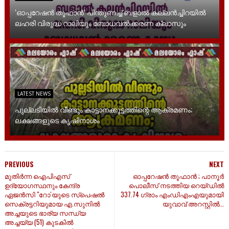
‘ഓപ്പറേഷൻ തൂഫാൻ’ പിന്തുണച്ച് ബളാൽ കല്ലൻച്ചിറയിൽ
ലഹരി വിരുദ്ധ റാലിയും ബോധവൽക്കരണ ക്ലാസും
LATEST NEWS
പുല്ലടിയിൽ വീണ്ടും കാട്ടാനക്കൂട്ടത്തിന്റെ ആക്രമണം;
ലക്ഷങ്ങളുടെ കൃഷിനാശം
PREVIOUS
NEXT
മുതിർന്ന ഐപിഎസ്
ഓപ്പറേഷൻ തൂഫാൻ ; പാനൂർ
ഉദ്യോഗസ്ഥനും കേന്ദ്ര
പൊലീസ് നടത്തിയ റെയ്ഡിൽ
ഏജൻസി "റോ'യുടെ സ്പെഷൽ
337.74 ഗ്രാം എംഡിഎംഎയുമായി
സെക്രട്ടറിയുമായ എ.സുനിൽ
യുവാവ് അറസ്റ്റിൽ...
അച്ചയുടെ ഭാര്യ സന്ധ്യ
അച്ചയ്യ (51) കുടകിൽ