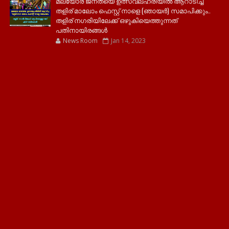
മലയോര ജനതയെ ഉത്സവലഹരിയിൽ ആറാടിച്ച
തളിര് മാലോം ഫെസ്റ്റ് നാളെ (ഞായർ) സമാപിക്കും..
തളിര് നഗരിയിലേക്ക് ഒഴുകിയെത്തുന്നത്
പതിനായിരങ്ങൾ
News Room
Jan 14, 2023