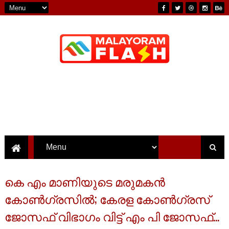
കെ എം മാണിയുടെ മരുമകൻ
കോൺഗ്രസിൽ; കേരള കോൺഗ്രസ്
ജോസഫ് വിഭാഗം വിട്ട് എം പി ജോസഫ്...