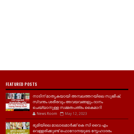
FEATURED POSTS
നാടിന് മാതൃകയായി അമ്പലത്തറയിലെ സുജീഷ്,
സ്വന്തം ശരീരവും അവയവങ്ങളും ദാനം
ചെയ്യാനുള്ള സമ്മതപത്രം കൈമാറി
News Room
May 12, 2023
ഭൂമിയിലെ മാലാഖമാർക്ക് കെ സി വൈ എം
വെള്ളരിക്കുണ്ട് ഫൊറോനയുടെ സ്നേഹാദരം