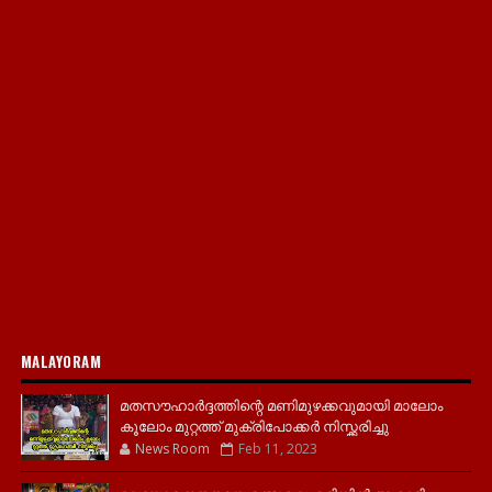
MALAYORAM
മതസൗഹാർദ്ദത്തിന്റെ മണിമുഴക്കവുമായി മാലോം
കൂലോം മുറ്റത്ത് മുക്രിപോക്കർ നിസ്ക്കരിച്ചു
News Room
Feb 11, 2023