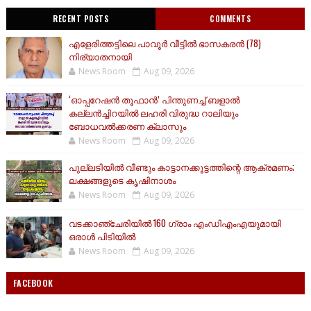
RECENT POSTS
COMMENTS
എളേരിത്തട്ടിലെ പാവൂർ വീട്ടിൽ ഭാസകരൻ (78)
നിര്യാതനായി
News Room
Aug 09, 2026
‘ഓപ്പറേഷൻ തൂഫാൻ’ പിന്തുണച്ച് ബളാൽ
കല്ലൻച്ചിറയിൽ ലഹരി വിരുദ്ധ റാലിയും
ബോധവൽക്കരണ ക്ലാസും
News Room
Aug 09, 2026
പുല്ലടിയിൽ വീണ്ടും കാട്ടാനക്കൂട്ടത്തിന്റെ ആക്രമണം;
ലക്ഷങ്ങളുടെ കൃഷിനാശം
News Room
Aug 09, 2026
വടക്കാഞ്ചേരിയിൽ 160 ഗ്രാം എംഡിഎംഎയുമായി
ഒരാൾ പിടിയിൽ
News Room
Aug 09, 2026
FACEBOOK