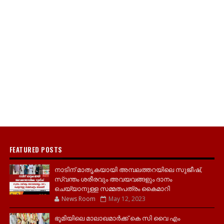
FEATURED POSTS
നാടിന് മാതൃകയായി അമ്പലത്തറയിലെ സുജീഷ്,
സ്വന്തം ശരീരവും അവയവങ്ങളും ദാനം
ചെയ്യാനുള്ള സമ്മതപത്രം കൈമാറി
News Room
May 12, 2023
ഭൂമിയിലെ മാലാഖമാർക്ക് കെ സി വൈ എം