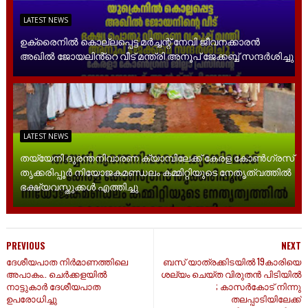
LATEST NEWS
ഉക്രൈനിൽ കൊല്ലപ്പെട്ട മർച്ചന്റ് നേവി ജീവനക്കാരൻ
അഖിൽ ജോയലിൻ്റെ വീട് മന്ത്രി അനൂപ് ജേക്കബ്ബ് സന്ദർശിച്ചു
LATEST NEWS
തയ്യേനി ദുരന്തനിവാരണ ക്യാമ്പിലേക്ക് കേരള കോൺഗ്രസ്
തൃക്കരിപ്പൂർ നിയോജകമണ്ഡലം കമ്മിറ്റിയുടെ നേതൃത്വത്തിൽ
ഭക്ഷ്യവസ്തുക്കൾ എത്തിച്ചു
PREVIOUS
NEXT
ദേശീയപാത നിർമാണത്തിലെ
ബസ് യാത്രക്കിടയിൽ 19കാരിയെ
അപാകം.. ചെർക്കളയിൽ
ശല്യം ചെയ്ത വിരുതൻ പിടിയിൽ
നാട്ടുകാർ ദേശീയപാത
; കാസർകോട് നിന്നു
ഉപരോധിച്ചു
തലപ്പാടിയിലേക്ക്