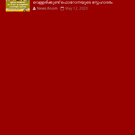
വെള്ളരിക്കുണ്ട് ഫൊറോനയുടെ സ്നേഹാദരം
News Room
May 12, 2023