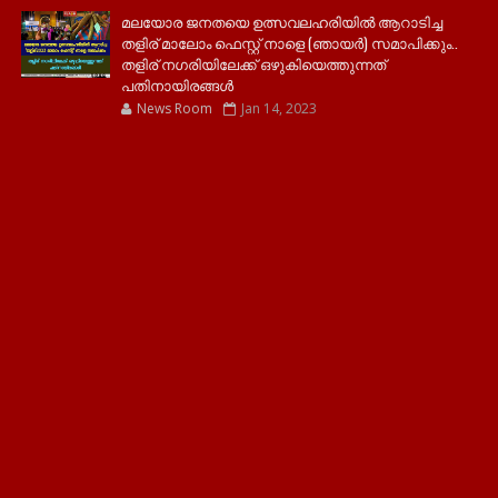
മലയോര ജനതയെ ഉത്സവലഹരിയിൽ ആറാടിച്ച
തളിര് മാലോം ഫെസ്റ്റ് നാളെ (ഞായർ) സമാപിക്കും..
തളിര് നഗരിയിലേക്ക് ഒഴുകിയെത്തുന്നത്
പതിനായിരങ്ങൾ
News Room
Jan 14, 2023