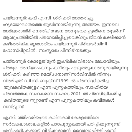
പയ്യന്നൂർ: കവി എ.സി. ശ്രീഹരി അന്തരിച്ചു.
ഹൃദയാഘാതത്തെ തുടർന്നായിരുന്നു അന്ത്യം. ഇന്നലെ
അർദ്ധരാത്രി നെഞ്ച് വേദന അനുഭവപ്പെട്ടതിനെ തുടർന്ന്
ആശുപത്രിയിൽ പ്രവേശിപ്പിച്ചുവെങ്കിലും ജീവൻ രക്ഷിക്കാൻ
കഴിഞ്ഞില്ല. മൃതശരീരം പയ്യന്നൂർ പ്രിയദർശിനി
ഹോസ്പിറ്റലിൽ . സംസ്കാരം പീന്നിട് നടക്കും.
പയ്യന്നൂർ കോളേജ് മുൻ ഇംഗ്ലീഷ് വിഭാഗം മേധാവിയും,
പ്രമുഖ അധ്യാപകനും കവിയും എഴുത്തുകാരനുമായിരുന്നു
ശ്രീഹരി. കഴിഞ്ഞ മെയ് 30നാണ് സർവീസിൽ നിന്നും
വിരമിച്ചത്. ഡി.സി. ബുക്സ് 1999-ൽ പ്രസിദ്ധീകരിച്ച
'യുവകവിതക്കൂട്ടം' എന്ന പുസ്തകത്തിലും, സാഹിത്യ
പ്രവർത്തക സഹകരണ സംഘം 2001-ൽ പ്രസിദ്ധീകരിച്ച
'കവിതയുടെ നൂറ്റാണ്ട്' എന്ന പുസ്തകത്തിലും കവിതകൾ
വന്നിട്ടുണ്ട്.
എ.സി. ശ്രീഹരിയുടെ കവിതകൾ കേരളത്തിലെ
സർവകലാശാലകളിൽ പാഠപുസ്തകമായി പഠിപ്പിക്കുന്നുണ്ട്.
എൻ.എൻ. കക്കാട്, വി.ടി.കുമാരൻ, വൈലോപ്പിള്ളി എന്നി