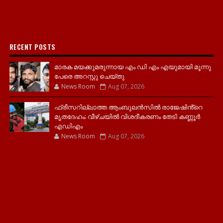
RECENT POSTS
മാരക മയക്കുമരുന്നായ എം ഡി എം എയുമായി മൂന്നു
പേരെ അറസ്റ്റു ചെയ്തു
News Room
Aug 07, 2026
ഫ്രീസറില്ലാത്ത ആംബുലൻസിൽ രാജേഷിൻ്റെ
മൃതദേഹം; വീഴ്ചയിൽ വിശദീകരണം തേടി കണ്ണൂർ
എഡിഎം
News Room
Aug 07, 2026