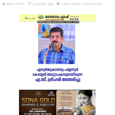
News Room
2 months ago
Latest News
,
Vellarikundu