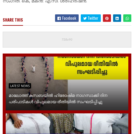
സംഗീത. കെ, മകൻ: എ.സി. ശ്രീഹർഷൻ.
Facebook
Twitter
SHARE THIS
LATEST NEWS
മാലോത്ത് കസബയിൽ ഹിരോഷിമ നാഗസാക്കി ദിന
പരിപാടികൾ വിപുലമായ രീതിയിൽ സംഘടിപ്പിച്ചു