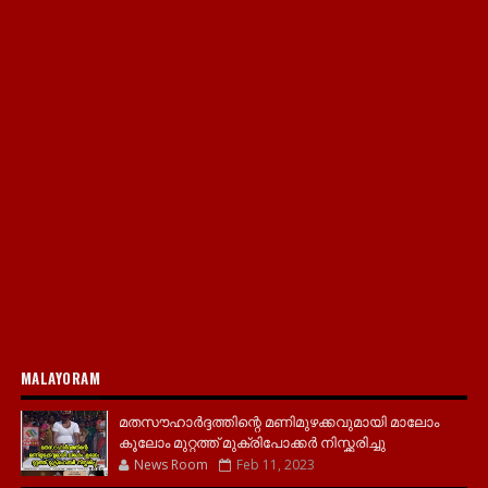
MALAYORAM
മതസൗഹാർദ്ദത്തിന്റെ മണിമുഴക്കവുമായി മാലോം
കൂലോം മുറ്റത്ത് മുക്രിപോക്കർ നിസ്ക്കരിച്ചു
News Room
Feb 11, 2023