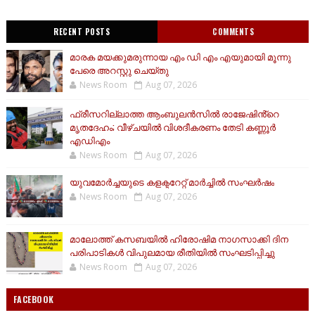
RECENT POSTS
COMMENTS
മാരക മയക്കുമരുന്നായ എം ഡി എം എയുമായി മൂന്നു
പേരെ അറസ്റ്റു ചെയ്തു
News Room
Aug 07, 2026
ഫ്രീസറില്ലാത്ത ആംബുലൻസിൽ രാജേഷിൻ്റെ
മൃതദേഹം; വീഴ്ചയിൽ വിശദീകരണം തേടി കണ്ണൂർ
എഡിഎം
News Room
Aug 07, 2026
യുവമോര്‍ച്ചയുടെ കളക്ടറേറ്റ് മാര്‍ച്ചില്‍ സംഘര്‍ഷം
News Room
Aug 07, 2026
മാലോത്ത് കസബയിൽ ഹിരോഷിമ നാഗസാക്കി ദിന
പരിപാടികൾ വിപുലമായ രീതിയിൽ സംഘടിപ്പിച്ചു
News Room
Aug 07, 2026
FACEBOOK