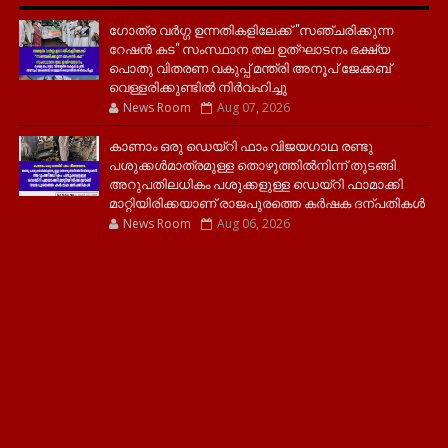
ഗോത്ര വർഗ്ഗ ഉന്നതികളിലേക്ക് "സഞ്ചരിക്കുന്ന
റേഷൻ കട" സംസ്ഥാന തല ഉത്ഘാടനം ഭക്ഷ്യ
പൊതു വിതരണ വകുപ്പ് മന്ത്രി അനൂപ് ജേക്കബ്
വെള്ളരിക്കുണ്ടിൽ നിർവഹിച്ചു
News Room
Aug 07, 2026
കാണാം ഒരു ഡെയ്‌റി ഫാം വിജയഗാഥ രണ്ടു
പശുക്കൾമാത്രമുള്ള തൊഴുത്തിൽനിന്ന് തുടങ്ങി
അറുപതിലധികം പശുക്കളുള്ള ഡെയ്റി ഫാമാക്കി
മാറ്റിയിരിക്കയാണ് രാജപുരത്തെ കർഷക ദന്പതികൾ
News Room
Aug 06, 2026