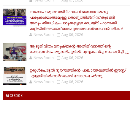
News Room
Aug 07, 2026
കാണാം ഒരു ഡെയ്‌റി ഫാം വിജയഗാഥ രണ്ടു
പശുക്കൾമാത്രമുള്ള തൊഴുത്തിൽനിന്ന് തുടങ്ങി
അറുപതിലധികം പശുക്കളുള്ള ഡെയ്റി ഫാമാക്കി
മാറ്റിയിരിക്കയാണ് രാജപുരത്തെ കർഷക ദന്പതികൾ
News Room
Aug 06, 2026
ആടുജീവിതം മനുഷ്യന്റെ അതിജീവനത്തിന്റെ
മഹാകാവ്യം; തൃക്കരിപ്പൂരിൽ പുസ്തകചർച്ച സംഘടിപ്പിച്ചു
News Room
Aug 06, 2026
ഉരുൾപൊട്ടൽ ദുരന്തത്തിന്റെ പശ്ചാത്തലത്തിൽ ഈസ്റ്റ്‌
എളേരിയിൽ സർവകക്ഷി യോഗം ചേർന്നു.
News Room
Aug 06, 2026
FACEBOOK