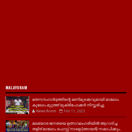
MALAYORAM
മതസൗഹാർദ്ദത്തിന്റെ മണിമുഴക്കവുമായി മാലോം
കൂലോം മുറ്റത്ത് മുക്രിപോക്കർ നിസ്ക്കരിച്ചു
News Room
Feb 11, 2023
മലയോര ജനതയെ ഉത്സവലഹരിയിൽ ആറാടിച്ച
തളിര് മാലോം ഫെസ്റ്റ് നാളെ (ഞായർ) സമാപിക്കും..