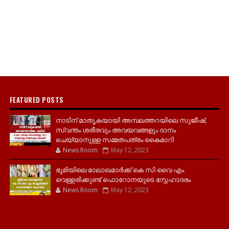
FEATURED POSTS
നാടിന് മാതൃകയായി അമ്പലത്തറയിലെ സുജീഷ്,
സ്വന്തം ശരീരവും അവയവങ്ങളും ദാനം
ചെയ്യാനുള്ള സമ്മതപത്രം കൈമാറി
News Room
May 12, 2023
ഭൂമിയിലെ മാലാഖമാർക്ക് കെ സി വൈ എം
വെള്ളരിക്കുണ്ട് ഫൊറോനയുടെ സ്നേഹാദരം
News Room
May 12, 2023