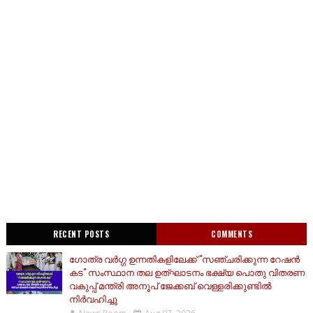
RECENT POSTS
COMMENTS
ഗോത്ര വർഗ്ഗ ഉന്നതികളിലേക്ക് "സഞ്ചരിക്കുന്ന റേഷൻ
കട" സംസ്ഥാന തല ഉത്ഘാടനം ഭക്ഷ്യ പൊതു വിതരണ
വകുപ്പ് മന്ത്രി അനൂപ് ജേക്കബ് വെള്ളരിക്കുണ്ടിൽ
നിർവഹിച്ചു