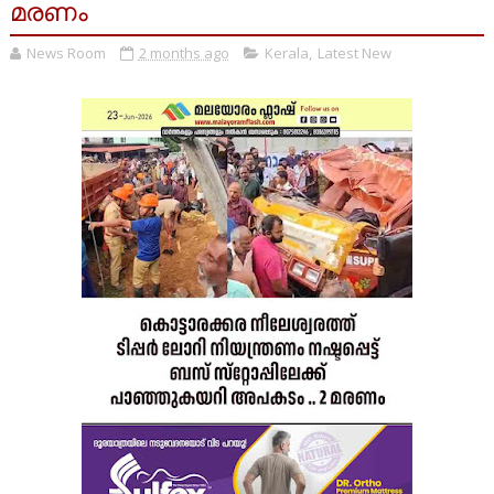
മരണം
News Room
2 months ago
Kerala
,
Latest New