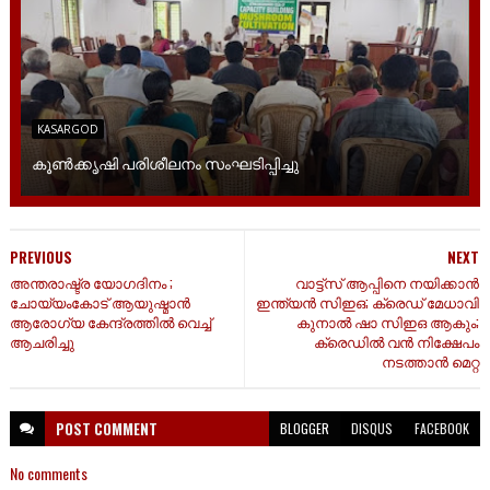
KASARGOD
കൂൺക്കൃഷി പരിശീലനം സംഘടിപ്പിച്ചു
PREVIOUS
NEXT
അന്തരാഷ്ട്ര യോഗദിനം ;
വാട്ട്സ് ആപ്പിനെ നയിക്കാൻ
ചോയ്യംകോട് ആയുഷ്മാൻ
ഇന്ത്യൻ സിഇഒ; ക്രെഡ് മേധാവി
ആരോഗ്യ കേന്ദ്രത്തിൽ വെച്ച്
കുനാൽ ഷാ സിഇഒ ആകും;
ആചരിച്ചു
ക്രെഡിൽ വൻ നിക്ഷേപം
നടത്താൻ മെറ്റ
POST
COMMENT
BLOGGER
DISQUS
FACEBOOK
No comments