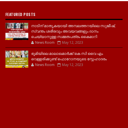
FEATURED POSTS
നാടിന് മാതൃകയായി അമ്പലത്തറയിലെ സുജീഷ്,
സ്വന്തം ശരീരവും അവയവങ്ങളും ദാനം
ചെയ്യാനുള്ള സമ്മതപത്രം കൈമാറി
News Room
May 12, 2023
ഭൂമിയിലെ മാലാഖമാർക്ക് കെ സി വൈ എം
വെള്ളരിക്കുണ്ട് ഫൊറോനയുടെ സ്നേഹാദരം
News Room
May 12, 2023