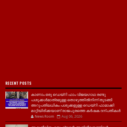
RECENT POSTS
കാണാം ഒരു ഡെയ്‌റി ഫാം വിജയഗാഥ രണ്ടു
പശുക്കൾമാത്രമുള്ള തൊഴുത്തിൽനിന്ന് തുടങ്ങി
അറുപതിലധികം പശുക്കളുള്ള ഡെയ്റി ഫാമാക്കി
മാറ്റിയിരിക്കയാണ് രാജപുരത്തെ കർഷക ദന്പതികൾ
News Room
Aug 06, 2026