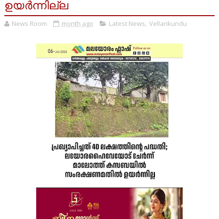
ഉയർന്നില്ല
News Room
month ago
Latest News
,
Vellarikundu