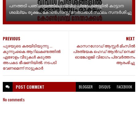
പനത്തടി പഞ്ചായത്തിലെ വിവിധ പ്രദേശങ്ങളിൽ കാട്ടാന
ശല്ല്യം രൂക്ഷം; കോൺഗ്രസ്സ് നേതാക്കൾ സ്ഥലം സന്ദർശിച്ചു
PREVIOUS
NEXT
പുഴയുടെ കരയിടിയുന്നു ...
കാസറഗോഡ് ആസ്റ്റർ മിംസിൽ
കുന്നുംകൈ ആറിലകണ്ടത്തിൽ
പ്രത്യേക ഹെഡ് ആൻഡ് നെക്ക്
ഏഴോളം വീടുകൾ കടുത്ത
ഓങ്കോളജി വിഭാഗം പ്രവർത്തനം
അപകട ഭീഷണിയിൽ; നടപടി
ആരംഭിച്ചു
വേണമെന്ന് നാട്ടുകാർ
POST
COMMENT
BLOGGER
DISQUS
FACEBOOK
No comments