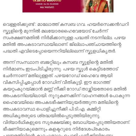
വെള്ളരിക്കുണ്ട് : മാലോത്ത് കസബ ഗവ. ഹയർസെക്കൻഡറി
സ്കൂളിന്റെ മുന്നിൽ മലയോരഹൈവേയോട് ചേർന്ന്
സംരക്ഷണമതിൽ നിർമിക്കാനുള്ള പദ്ധതി നടന്നില്ല. പഴയ
മതിൽ അപകടാവസ്ഥയിലാണ്. ജില്ലാപഞ്ചായത്തിന്റെ
പദ്ധതി എവിടെപ്പോയെന്നറിയില്ലെന്ന് സ്കൂളധികൃതർ.
അന്ന് സംസ്ഥാന ബജറ്റിലും കസബ സ്കൂളിന്റെ മതിൽ
നിർമാണം ഇടംപിടിച്ചിരുന്നു. പഴയ സ്കൂൾ കെട്ടിടത്തോട്
ചേർന്നാണ് മതിലുള്ളത്. പഴയറോഡ് ഹൈവേ ആയി
വികസിപ്പിച്ചപ്പോൾ റോഡിന് വീതികൂട്ടി. ഈ ഭാഗത്ത്
കയറ്റംകുറയ്ക്കാൻ മണ്ണ് നീക്കി റോഡ് താഴ്ത്തിയതോടെ മതിൽ
അപകടനിലയിലായി. നൂറുകണക്കിന് വാഹനങ്ങൾ പോകുന്ന
ഹൈവേയിലെ അപകടഭീഷണിയുയർത്തുന്ന മതിലിന്റെ
അപകടാവസ്ഥ പൊളിച്ചുനീക്കി പി.ടി.എ. കമ്മിറ്റി
അധികൃതരുടെ ശ്രദ്ധയിൽപ്പെടുത്തിയിരുന്നു.
വിദ്യാർഥികളുടെ സുരക്ഷയ്ക്കു ബോധ്യപ്പെടുത്തിയതാണ്.
ഭീഷണിയാകുമെന്നും കളക്ടറുടെ നിർദേശപ്രകാരം
പഴയമതിലിന്റെ കുറച്ചുഭാഗം പൊളിച്ചുനീക്കിയിരുന്നു.