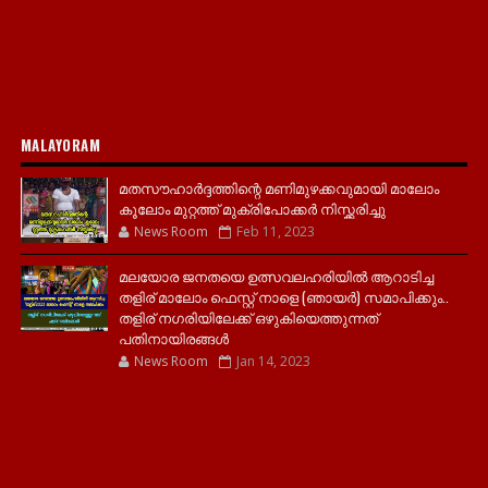
MALAYORAM
മതസൗഹാർദ്ദത്തിന്റെ മണിമുഴക്കവുമായി മാലോം
കൂലോം മുറ്റത്ത് മുക്രിപോക്കർ നിസ്ക്കരിച്ചു
News Room
Feb 11, 2023
മലയോര ജനതയെ ഉത്സവലഹരിയിൽ ആറാടിച്ച
തളിര് മാലോം ഫെസ്റ്റ് നാളെ (ഞായർ) സമാപിക്കും..
തളിര് നഗരിയിലേക്ക് ഒഴുകിയെത്തുന്നത്
പതിനായിരങ്ങൾ
News Room
Jan 14, 2023