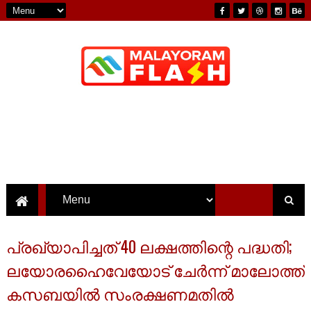
പ്രഖ്യാപിച്ചത് 40 ലക്ഷത്തിന്റെ പദ്ധതി;
ലയോരഹൈവേയോട് ചേർന്ന് മാലോത്ത്
കസബയിൽ സംരക്ഷണമതിൽ