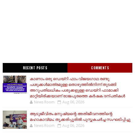
RECENT POSTS
COMMENTS
കാണാം ഒരു ഡെയ്‌റി ഫാം വിജയഗാഥ രണ്ടു
പശുക്കൾമാത്രമുള്ള തൊഴുത്തിൽനിന്ന് തുടങ്ങി
അറുപതിലധികം പശുക്കളുള്ള ഡെയ്റി ഫാമാക്കി
മാറ്റിയിരിക്കയാണ് രാജപുരത്തെ കർഷക ദന്പതികൾ
News Room
Aug 06, 2026
ആടുജീവിതം മനുഷ്യന്റെ അതിജീവനത്തിന്റെ
മഹാകാവ്യം; തൃക്കരിപ്പൂരിൽ പുസ്തകചർച്ച സംഘടിപ്പിച്ചു
News Room
Aug 06, 2026