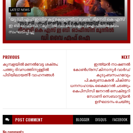
LATEST NEWS
"യു.ഡി.എഫ് ഇന്ദിര കട്ട് കേരളത്തിന് വേണ്ട" ഭീമനടി കെ എസ്
ഇ ബി ഓഫീസിന് മുന്നിൽ ഡി വൈ എഫ് ഐ പ്രതിഷേധം
സംഘടിപ്പിച്ചു
PREVIOUS
NEXT
കുമ്പളയിൽ മണൽവേട്ട ശക്തം;
ഇന്ത്യൻ നാഷണൽ
പത്തു ദിവസത്തിനുള്ളിൽ
കോൺഗ്രസ് കിനാനൂർ വാർഡ്
പിടിയിലായത് 8 വാഹനങ്ങൾ
കുടുംബസംഗമവും
പി.കരുണാകരൻ ചികിത്സ
ധനസഹായം കൈമാറൽ ചടങ്ങും
കെപിസിസി ജനറൽ സെക്രട്ടറി
സോണി സെബാസ്റ്റ്യൻ
ഉദ്ഘാടനം ചെയ്തു
POST
COMMENT
BLOGGER
DISQUS
FACEBOOK
No comments