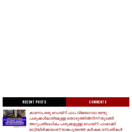
RECENT POSTS
COMMENTS
കാണാം ഒരു ഡെയ്‌റി ഫാം വിജയഗാഥ രണ്ടു
പശുക്കൾമാത്രമുള്ള തൊഴുത്തിൽനിന്ന് തുടങ്ങി
അറുപതിലധികം പശുക്കളുള്ള ഡെയ്റി ഫാമാക്കി
മാറ്റിയിരിക്കയാണ് രാജപുരത്തെ കർഷക ദന്പതികൾ