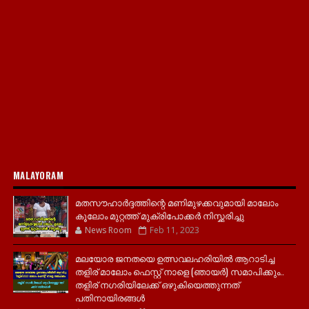
MALAYORAM
മതസൗഹാർദ്ദത്തിന്റെ മണിമുഴക്കവുമായി മാലോം
കൂലോം മുറ്റത്ത് മുക്രിപോക്കർ നിസ്ക്കരിച്ചു
News Room
Feb 11, 2023
മലയോര ജനതയെ ഉത്സവലഹരിയിൽ ആറാടിച്ച
തളിര് മാലോം ഫെസ്റ്റ് നാളെ (ഞായർ) സമാപിക്കും..
തളിര് നഗരിയിലേക്ക് ഒഴുകിയെത്തുന്നത്
പതിനായിരങ്ങൾ