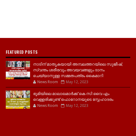
FEATURED POSTS
നാടിന് മാതൃകയായി അമ്പലത്തറയിലെ സുജീഷ്,
സ്വന്തം ശരീരവും അവയവങ്ങളും ദാനം
ചെയ്യാനുള്ള സമ്മതപത്രം കൈമാറി
News Room
May 12, 2023
ഭൂമിയിലെ മാലാഖമാർക്ക് കെ സി വൈ എം
വെള്ളരിക്കുണ്ട് ഫൊറോനയുടെ സ്നേഹാദരം
News Room
May 12, 2023