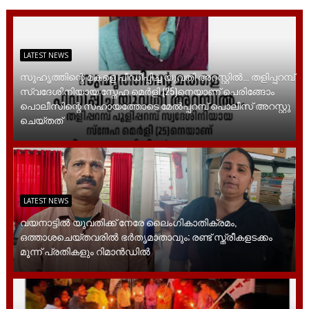
LATEST NEWS
സുഹൃത്തിന്റെ മകളെ പീഡിപ്പിച്ച യുവതി അറസ്റ്റിൽ... തളിപ്പറമ്പ്
സ്വദേശിനിയായ സ്നേഹ മെർളി (25)നെയാണ് പെരിങ്ങോം
പൊലീസിന്റെ സഹായത്തോടെ മേൽപ്പറമ്പ് പൊലീസ് അറസ്റ്റു
ചെയ്തത്
LATEST NEWS
വയനാട്ടിൽ യുവതിക്ക് നേരേ ലൈം​ഗികാതിക്രമം,
ഒത്താശചെയ്തവരിൽ ഭർതൃമാതാവും; രണ്ട് സ്ത്രീകളടക്കം
മൂന്ന് പ്രതികളും റിമാൻഡിൽ