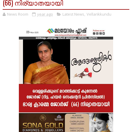
(66) നിര്യാതയായി
News Room
year ago
Latest News
,
Vellarikkundu