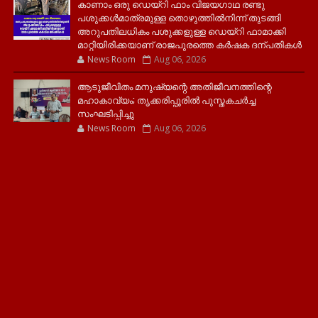
കാണാം ഒരു ഡെയ്‌റി ഫാം വിജയഗാഥ രണ്ടു
പശുക്കൾമാത്രമുള്ള തൊഴുത്തിൽനിന്ന് തുടങ്ങി
അറുപതിലധികം പശുക്കളുള്ള ഡെയ്റി ഫാമാക്കി
മാറ്റിയിരിക്കയാണ് രാജപുരത്തെ കർഷക ദന്പതികൾ
News Room
Aug 06, 2026
ആടുജീവിതം മനുഷ്യന്റെ അതിജീവനത്തിന്റെ
മഹാകാവ്യം; തൃക്കരിപ്പൂരിൽ പുസ്തകചർച്ച
സംഘടിപ്പിച്ചു
News Room
Aug 06, 2026