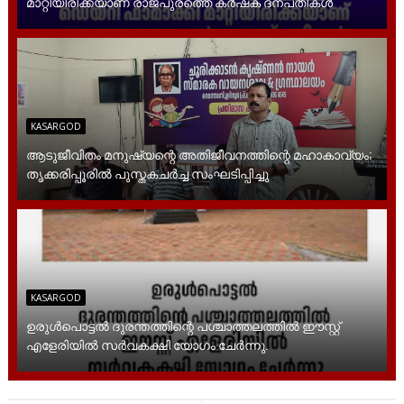
മാറ്റിയിരിക്കയാണ് രാജപുരത്തെ കർഷക ദന്പതികൾ
KASARGOD
ആടുജീവിതം മനുഷ്യന്റെ അതിജീവനത്തിന്റെ മഹാകാവ്യം;
തൃക്കരിപ്പൂരിൽ പുസ്തകചർച്ച സംഘടിപ്പിച്ചു
KASARGOD
ഉരുൾപൊട്ടൽ ദുരന്തത്തിന്റെ പശ്ചാത്തലത്തിൽ ഈസ്റ്റ്‌
എളേരിയിൽ സർവകക്ഷി യോഗം ചേർന്നു.