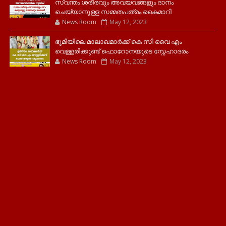
സ്വന്തം ശരീരവും അവയവങ്ങളും ദാനം
ചെയ്യാനുള്ള സമ്മതപത്രം കൈമാറി
News Room
May 12, 2023
ഭൂമിയിലെ മാലാഖമാർക്ക് കെ സി വൈ എം
വെള്ളരിക്കുണ്ട് ഫൊറോനയുടെ സ്നേഹാദരം
News Room
May 12, 2023