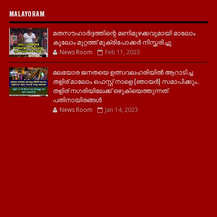
MALAYORAM
മതസൗഹാർദ്ദത്തിന്റെ മണിമുഴക്കവുമായി മാലോം
കൂലോം മുറ്റത്ത് മുക്രിപോക്കർ നിസ്ക്കരിച്ചു
News Room
Feb 11, 2023
മലയോര ജനതയെ ഉത്സവലഹരിയിൽ ആറാടിച്ച
തളിര് മാലോം ഫെസ്റ്റ് നാളെ (ഞായർ) സമാപിക്കും..
തളിര് നഗരിയിലേക്ക് ഒഴുകിയെത്തുന്നത്
പതിനായിരങ്ങൾ
News Room
Jan 14, 2023