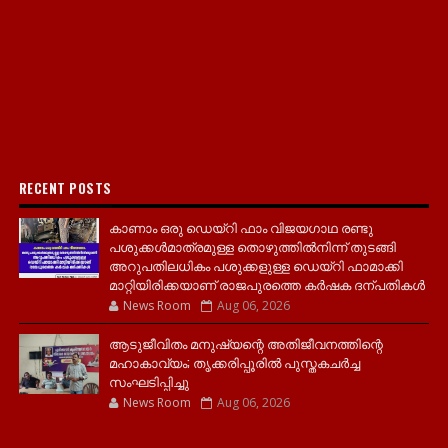
RECENT POSTS
കാണാം ഒരു ഡെയ്‌റി ഫാം വിജയഗാഥ രണ്ടു
പശുക്കൾമാത്രമുള്ള തൊഴുത്തിൽനിന്ന് തുടങ്ങി
അറുപതിലധികം പശുക്കളുള്ള ഡെയ്റി ഫാമാക്കി
മാറ്റിയിരിക്കയാണ് രാജപുരത്തെ കർഷക ദന്പതികൾ
News Room
Aug 06, 2026
ആടുജീവിതം മനുഷ്യന്റെ അതിജീവനത്തിന്റെ
മഹാകാവ്യം; തൃക്കരിപ്പൂരിൽ പുസ്തകചർച്ച
സംഘടിപ്പിച്ചു
News Room
Aug 06, 2026