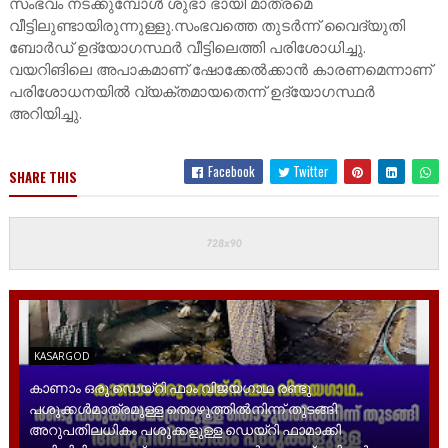
സംഭവം നടക്കുമ്പോൾ ശുഭാ ഭായി മാത്രമെ
വീട്ടിലുണ്ടായിരുന്നുള്ളു.സംഭവത്തെ തുടർന്ന് വൈദ്യുതി
ബോർഡ് ഉദ്യോഗസ്ഥര്‍ വീട്ടിലെത്തി പരിശോധിച്ചു.
വയറിങിലെ അപാകമാണ് ഷോക്കേൽക്കാൻ കാരണമെന്നാണ്
പരിശോധനയിൽ വ്യക്തമായതെന്ന് ഉദ്യോഗസ്ഥര്‍
അറിയിച്ചു.
Facebook
Twitter
SHARE THIS
KASARGOD
കാണാം ഒരു ഡെയ്‌റി ഫാം വിജയഗാഥ രണ്ടു
പശുക്കൾമാത്രമുള്ള തൊഴുത്തിൽനിന്ന് തുടങ്ങി
അറുപതിലധികം പശുക്കളുള്ള ഡെയ്റി ഫാമാക്കി