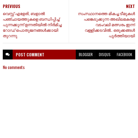
PREVIOUS
NEXT
വെസ്റ്റ് എളേരി, ബളാൽ
സംസ്ഥാനത്തെ മികച്ച ടീമുകൾ
പഞ്ചായത്തുകളെ ബന്ധിപ്പിച്ച്
പങ്കെടുക്കുന്ന അഖിലകേരള
പുന്നക്കുന്ന് ഉന്നതിയിൽ നിർമിച്ച
വടംവലി മത്സരം ഇന്ന്
റോഡ് പൊതുജനങ്ങൾക്കായി
വള്ളിക്കടവിൽ.. ഒരുക്കങ്ങൾ
തുറന്നു
പൂർത്തിയായി
POST
COMMENT
BLOGGER
DISQUS
FACEBOOK
No comments