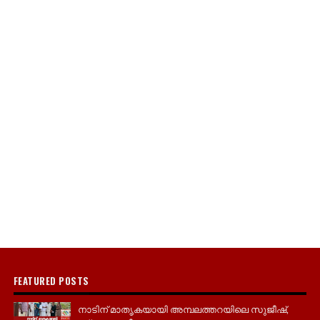
FEATURED POSTS
നാടിന് മാതൃകയായി അമ്പലത്തറയിലെ സുജീഷ്,