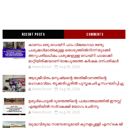
RECENT POSTS
COMMENTS
കാണാം ഒരു ഡെയ്‌റി ഫാം വിജയഗാഥ രണ്ടു
പശുക്കൾമാത്രമുള്ള തൊഴുത്തിൽനിന്ന് തുടങ്ങി
അറുപതിലധികം പശുക്കളുള്ള ഡെയ്റി ഫാമാക്കി
മാറ്റിയിരിക്കയാണ് രാജപുരത്തെ കർഷക ദന്പതികൾ
News Room
Aug 06, 2026
ആടുജീവിതം മനുഷ്യന്റെ അതിജീവനത്തിന്റെ
മഹാകാവ്യം; തൃക്കരിപ്പൂരിൽ പുസ്തകചർച്ച സംഘടിപ്പിച്ചു
News Room
Aug 06, 2026
ഉരുൾപൊട്ടൽ ദുരന്തത്തിന്റെ പശ്ചാത്തലത്തിൽ ഈസ്റ്റ്‌
എളേരിയിൽ സർവകക്ഷി യോഗം ചേർന്നു.
News Room
Aug 06, 2026
യുദ്ധവിരുദ്ധ സന്ദേശവുമായി കുമ്പളപ്പള്ളി എസ് കെ ജി