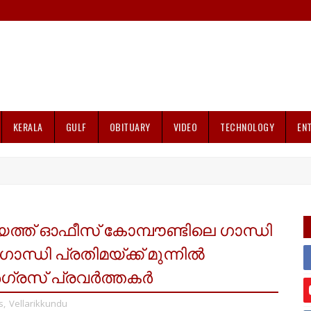
KERALA
GULF
OBITUARY
VIDEO
TECHNOLOGY
EN
ത്ത് ഓഫീസ് കോമ്പൗണ്ടിലെ ഗാന്ധി
ാന്ധി പ്രതിമയ്ക്ക് മുന്നിൽ
ഗ്രസ് പ്രവർത്തകർ
s
,
Vellarikkundu