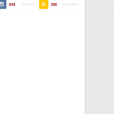
849
286
Followers
Subscribes