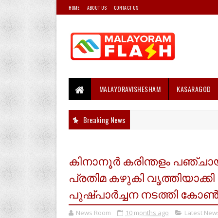
HOME
ABOUT US
CONTACT US
MALAYORAVISHESHAM
KASARAGOD
Breaking News
കിനാനൂർ കരിന്തളം പഞ്ചായ
പ്രതിമ കഴുകി വൃത്തിയാക്കി ഗ
പുഷ്പാർച്ചന നടത്തി കോൺ
News Room
10 months ago
Latest New