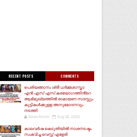
RECENT POSTS
COMMENTS
പെരിയങ്ങാനം ശ്രീ ധർമ്മശാസ്താ
എൻ എസ് എസ് കരയോഗത്തിൻ്റെ
ആഭിമുഖ്യത്തിൽ രാമായണ സദസ്സും
കുട്ടികൾക്കുളള അനുമോദനവും
നടത്തി
News Room
Aug 08, 2026
കാലവർഷ കെടുതിയിൽ നാശനടഷ്ടം
സംഭവിച്ച വെസ്റ്റ് എളേരി