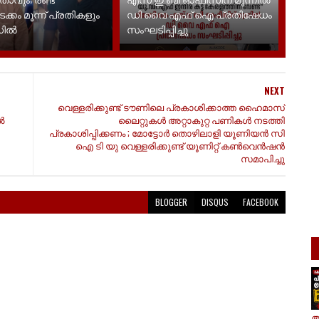
ടക്കം മൂന്ന് പ്രതികളും
ഡി വൈ എഫ് ഐ പ്രതിഷേധം
ഡിൽ
സംഘടിപ്പിച്ചു
NEXT
വെള്ളരിക്കുണ്ട് ടൗണിലെ പ്രകാശിക്കാത്ത ഹൈമാസ്
ൽ
ലൈറ്റുകൾ അറ്റാകുറ്റ പണികൾ നടത്തി
പ്രകാശിപ്പിക്കണം ; മോട്ടോർ തൊഴിലാളി യൂണിയൻ സി
ഐ ടി യു വെള്ളരിക്കുണ്ട് യൂണിറ്റ് കൺവെൻഷൻ
സമാപിച്ചു
BLOGGER
DISQUS
FACEBOOK
ആ