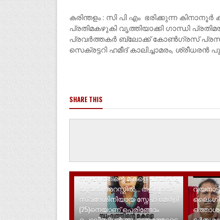
കരിന്തളം : സി പി എം ഭരിക്കുന്ന കിനാനൂ
പ്രതിമകഴുകി വൃത്തിയാക്കി ഗാന്ധി പ്രതിമ
പ്രവർത്തകർ ബ്ലോക്ക് കോൺഗ്രസ് പ്രസ
സെക്രട്ടറി ഹമീദ് കാലിച്ചാമരം, ശ്രീധരൻ പ
SHARE THIS
LATEST NEWS
LATEST N
സുഹൃത്തിന്റെ മകളെ പീഡിപ്പിച്ച
യുവതി അറസ്റ്റിൽ... തളിപ്പറമ്പ്
വയനാട്ട
സ്വദേശിനിയായ സ്നേഹ മെർളി
ലൈം​ഗി
(25)നെയാണ് പെരിങ്ങോം
ഒത്താ
പൊലീസിന്റെ സഹായത്തോടെ
ഭർതൃമാത