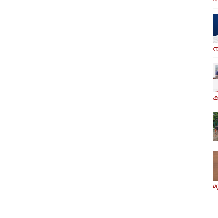
ന
ക
മ