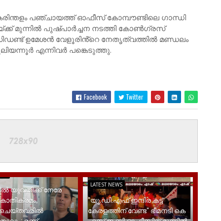
ർ കരിന്തളം പഞ്ചായത്ത് ഓഫീസ് കോമ്പൗണ്ടിലെ ഗാന്ധി
യ്ക്ക് മുന്നിൽ പുഷ്പാർച്ചന നടത്തി കോൺഗ്രസ്
ിഡണ്ട് ഉമേശൻ വേളൂരിൻ്റെ നേതൃത്വത്തിൽ മണ്ഡലം
ുലിയന്നൂർ എന്നിവർ പങ്കെടുത്തു.
Facebook
Twitter
EWS
LATEST NEWS
ിൽ യുവതിക്ക് നേരേ
കാതിക്രമം,
"യു.ഡി.എഫ് ഇന്ദിര കട്ട്
ശചെയ്തവരിൽ
കേരളത്തിന് വേണ്ട" ഭീമനടി കെ
ാവും; രണ്ട്
എസ് ഇ ബി ഓഫീസിന് മുന്നിൽ