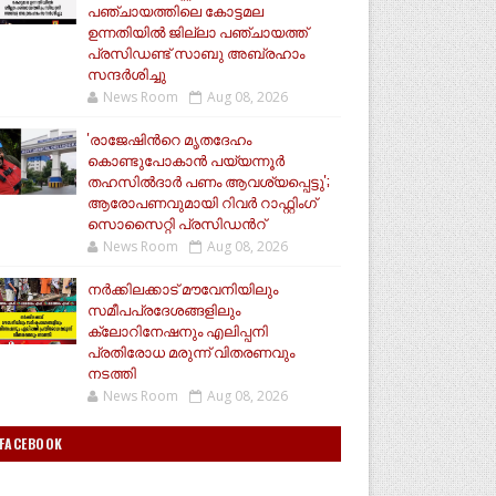
പഞ്ചായത്തിലെ കോട്ടമല
ഉന്നതിയിൽ ജില്ലാ പഞ്ചായത്ത്
പ്രസിഡണ്ട് സാബു അബ്രഹാം
സന്ദര്‍ശിച്ചു
News Room
Aug 08, 2026
'രാജേഷിന്‍റെ മൃതദേഹം
കൊണ്ടുപോകാൻ പയ്യന്നൂർ
തഹസിൽദാർ പണം ആവശ്യപ്പെട്ടു';
ആരോപണവുമായി റിവർ റാഫ്റ്റിംഗ്
സൊസൈറ്റി പ്രസിഡന്‍റ്
News Room
Aug 08, 2026
നർക്കിലക്കാട് മൗവേനിയിലും
സമീപപ്രദേശങ്ങളിലും
ക്ലോറിനേഷനും എലിപ്പനി
പ്രതിരോധ മരുന്ന് വിതരണവും
നടത്തി
News Room
Aug 08, 2026
FACEBOOK