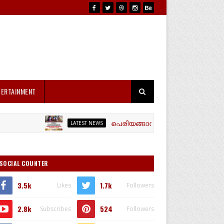
TERTAINMENT
പെരിയങ്ങാനം ശ്രീ ധർമ്മശാസ്താ എൻ എ
LATEST NEWS
SOCIAL COUNTER
3.5k
1.7k
Likes
Followers
2.8k
524
Subscribes
Followers