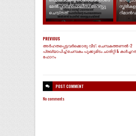
മേൽപ്പറമ്പ് പൊലീസ് അറസ്റ്റു
സ്ത്രീകള
ചെയ്തത്
റിമാൻ
PREVIOUS
അർഹതപ്പെട്ടവർക്കൊരു വീട് ; ചെമ്പകത്തണൽ -2
പ്രഖ്യാപിച്ച് ചെമ്പകം പൂക്കുമിടം ചാരിറ്റി & കൾച്ചറ
ഫോറം
POST
COMMENT
No comments